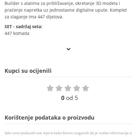
Builder s alatima za približavanje, okretanje 3D modela i
praćenje napretka uz jednostavne digitalne upute. Komplet
za slaganje ima 447 dijelova.
SET - sadržaj seta:
447 komada
Kupci su ocijenili
0
od 5
Korištenje podataka o proizvodu
Iako smo poduzeli sve mjere kako bismo osigurali da je svaka informacija o