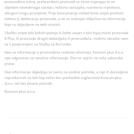
proizvodima točna, prehrambeni proizvodi se često mijenjaju te se
slijedom navedenoga sastojci, količina sastojaka, nutritivna vrijednost,
alergeni mogu promjeniti. Prije konzumacije trebali biste uvijek pročitati
etiketu tj. deklaraciju proizvoda, a ne se oslanjati isključivo na informacije
koje su objavljene na web stranici.
Ukoliko imate bilo kakvih pitanja ili želite savjet o bilo kojoj marki proizvoda
K Plus, ili proizvoda drugih dobavljača ili proizvođača, molimo obratite nam
se s povjerenjem na Službu za Korisnike.
Iako se informacije o proizvodima redovito ažuriraju, Konzum plus d.o.o.
nije odgovoran za netočne informacije. Ovo ne utječe na vaša zakonska
prava.
Ove informacije objavljuju se samo za osobne potrebe, a nije ih dozvoljeno
reproducirati na bilo koji način bez prethodne suglasnosti Konzum plus
d.o.o. niti bez pisane potvrde.
Konzum plus d.o.o.