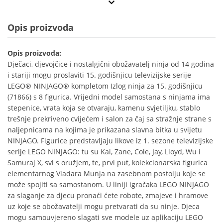
Opis proizvoda
Opis proizvoda:
Dječaci, djevojčice i nostalgični obožavatelj ninja od 14 godina
i stariji mogu proslaviti 15. godišnjicu televizijske serije
LEGO® NINJAGO® kompletom Izlog ninja za 15. godišnjicu
(71866) s 8 figurica. Vrijedni model samostana s ninjama ima
stepenice, vrata koja se otvaraju, kamenu svjetiljku, stablo
trešnje prekriveno cvijećem i salon za čaj sa stražnje strane s
naljepnicama na kojima je prikazana slavna bitka u svijetu
NINJAGO. Figurice predstavljaju likove iz 1. sezone televizijske
serije LEGO NINJAGO: tu su Kai, Zane, Cole, Jay, Lloyd, Wu i
Samuraj X, svi s oružjem, te, prvi put, kolekcionarska figurica
elementarnog Vladara Munja na zasebnom postolju koje se
može spojiti sa samostanom. U liniji igračaka LEGO NINJAGO
za slaganje za djecu pronaći ćete robote, zmajeve i hramove
uz koje se obožavatelji mogu pretvarati da su ninje. Djeca
mogu samouvjereno slagati sve modele uz aplikaciju LEGO