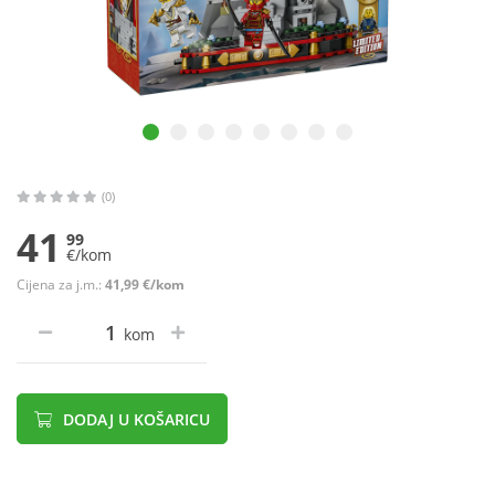
(0)
41
99
€/kom
Cijena za j.m.:
41,99 €/kom
kom
DODAJ U KOŠARICU