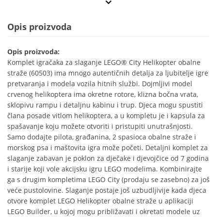
Opis proizvoda
Opis proizvoda:
Komplet igračaka za slaganje LEGO® City Helikopter obalne
straže (60503) ima mnogo autentičnih detalja za ljubitelje igre
pretvaranja i modela vozila hitnih službi. Dojmljivi model
crvenog helikoptera ima okretne rotore, klizna bočna vrata,
sklopivu rampu i detaljnu kabinu i trup. Djeca mogu spustiti
člana posade vitlom helikoptera, a u kompletu je i kapsula za
spašavanje koju možete otvoriti i pristupiti unutrašnjosti.
Samo dodajte pilota, građanina, 2 spasioca obalne straže i
morskog psa i maštovita igra može početi. Detaljni komplet za
slaganje zabavan je poklon za dječake i djevojčice od 7 godina
i starije koji vole akcijsku igru LEGO modelima. Kombinirajte
ga s drugim kompletima LEGO City (prodaju se zasebno) za još
veće pustolovine. Slaganje postaje još uzbudljivije kada djeca
otvore komplet LEGO Helikopter obalne straže u aplikaciji
LEGO Builder, u kojoj mogu približavati i okretati modele uz