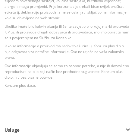
slijedom navedenoga sastojci, količina sastojaka, nutritivna vrijednost,
alergeni mogu promjeniti. Prije konzumacije trebali biste uvijek pročitati
etiketu tj. deklaraciju proizvoda, a ne se oslanjati isključivo na informacije
koje su objavljene na web stranici.
Ukoliko imate bilo kakvih pitanja ili želite savjet o bilo kojoj marki proizvoda
K Plus, ili proizvoda drugih dobavljača ili proizvođača, molimo obratite nam
se s povjerenjem na Službu za Korisnike.
Iako se informacije o proizvodima redovito ažuriraju, Konzum plus d.o.o.
nije odgovoran za netočne informacije. Ovo ne utječe na vaša zakonska
prava.
Ove informacije objavljuju se samo za osobne potrebe, a nije ih dozvoljeno
reproducirati na bilo koji način bez prethodne suglasnosti Konzum plus
d.o.o. niti bez pisane potvrde.
Konzum plus d.o.o.
Usluge