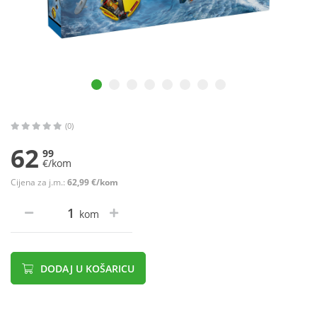
(0)
62
99
€/kom
Cijena za j.m.:
62,99 €/kom
kom
DODAJ U KOŠARICU