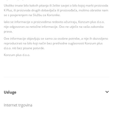
Ukoliko imate bilo kakvih pitanja ili želite savjet o bilo kojoj marki proizvoda
K Plus, ili proizvoda drugih dobavljača ili proizvođača, molimo obratite nam
se s povjerenjem na Službu za Korisnike.
Iako se informacije o proizvodima redovito ažuriraju, Konzum plus d.o.o.
nije odgovoran za netočne informacije. Ovo ne utječe na vaša zakonska
prava.
Ove informacije objavljuju se samo za osobne potrebe, a nije ih dozvoljeno
reproducirati na bilo koji način bez prethodne suglasnosti Konzum plus
d.o.o. niti bez pisane potvrde.
Konzum plus d.o.o.
Usluge
Internet trgovina