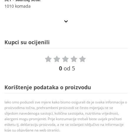
1010 komada
Kupci su ocijenili
0
od 5
Korištenje podataka o proizvodu
Iako smo poduzeli sve mjere kako bismo osigurali da je svaka informacija o
proizvodima točna, prehrambeni proizvodi se često mijenjaju te se
slijedom navedenoga sastojci, količina sastojaka, nutritivna vrijednost,
alergeni mogu promjeniti. Prije konzumacije trebali biste uvijek pročitati
etiketu tj. deklaraciju proizvoda, a ne se oslanjati isključivo na informacije
koje su objavljene na web stranici.