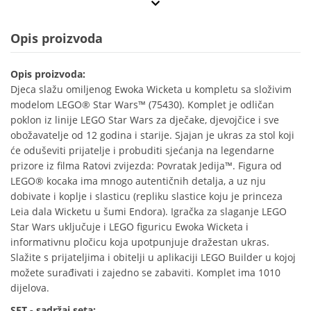
Opis proizvoda
Opis proizvoda:
Djeca slažu omiljenog Ewoka Wicketa u kompletu sa složivim
modelom LEGO® Star Wars™ (75430). Komplet je odličan
poklon iz linije LEGO Star Wars za dječake, djevojčice i sve
obožavatelje od 12 godina i starije. Sjajan je ukras za stol koji
će oduševiti prijatelje i probuditi sjećanja na legendarne
prizore iz filma Ratovi zvijezda: Povratak Jedija™. Figura od
LEGO® kocaka ima mnogo autentičnih detalja, a uz nju
dobivate i koplje i slasticu (repliku slastice koju je princeza
Leia dala Wicketu u šumi Endora). Igračka za slaganje LEGO
Star Wars uključuje i LEGO figuricu Ewoka Wicketa i
informativnu pločicu koja upotpunjuje dražestan ukras.
Slažite s prijateljima i obitelji u aplikaciji LEGO Builder u kojoj
možete surađivati i zajedno se zabaviti. Komplet ima 1010
dijelova.
SET - sadržaj seta: