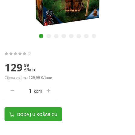
(0)
129
99
€/kom
Cijena za j.m.:
129,99 €/kom
kom
DODAJ U KOŠARICU