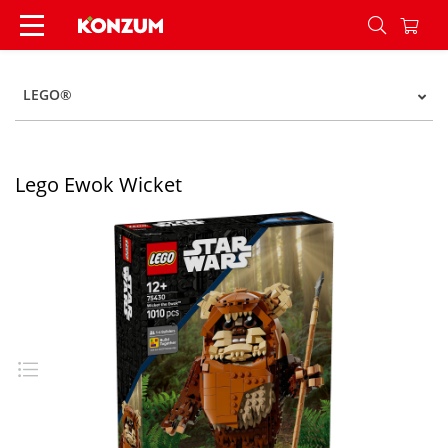
Lego Ewok Wicket - Konzum
LEGO®
Lego Ewok Wicket