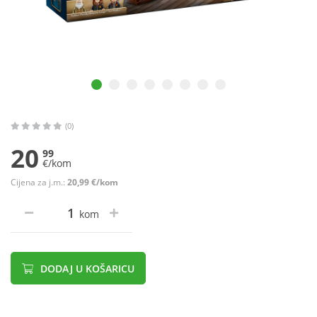
(0)
20
99
€/kom
Cijena za j.m.:
20,99 €/kom
kom
DODAJ U KOŠARICU