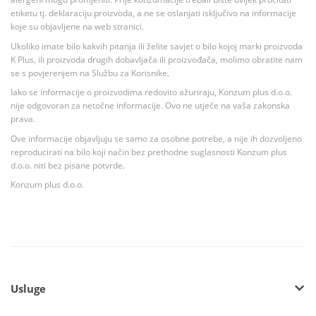
etiketu tj. deklaraciju proizvoda, a ne se oslanjati isključivo na informacije
koje su objavljene na web stranici.
Ukoliko imate bilo kakvih pitanja ili želite savjet o bilo kojoj marki proizvoda
K Plus, ili proizvoda drugih dobavljača ili proizvođača, molimo obratite nam
se s povjerenjem na Službu za Korisnike.
Iako se informacije o proizvodima redovito ažuriraju, Konzum plus d.o.o.
nije odgovoran za netočne informacije. Ovo ne utječe na vaša zakonska
prava.
Ove informacije objavljuju se samo za osobne potrebe, a nije ih dozvoljeno
reproducirati na bilo koji način bez prethodne suglasnosti Konzum plus
d.o.o. niti bez pisane potvrde.
Konzum plus d.o.o.
Usluge