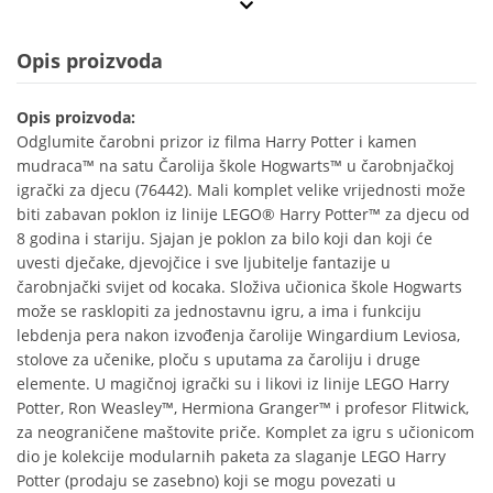
Opis proizvoda
Opis proizvoda:
Odglumite čarobni prizor iz filma Harry Potter i kamen
mudraca™ na satu Čarolija škole Hogwarts™ u čarobnjačkoj
igrački za djecu (76442). Mali komplet velike vrijednosti može
biti zabavan poklon iz linije LEGO® Harry Potter™ za djecu od
8 godina i stariju. Sjajan je poklon za bilo koji dan koji će
uvesti dječake, djevojčice i sve ljubitelje fantazije u
čarobnjački svijet od kocaka. Složiva učionica škole Hogwarts
može se rasklopiti za jednostavnu igru, a ima i funkciju
lebdenja pera nakon izvođenja čarolije Wingardium Leviosa,
stolove za učenike, ploču s uputama za čaroliju i druge
elemente. U magičnoj igrački su i likovi iz linije LEGO Harry
Potter, Ron Weasley™, Hermiona Granger™ i profesor Flitwick,
za neograničene maštovite priče. Komplet za igru s učionicom
dio je kolekcije modularnih paketa za slaganje LEGO Harry
Potter (prodaju se zasebno) koji se mogu povezati u