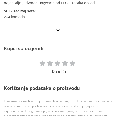
najdetaljniji dvorac Hogwarts od LEGO kocaka dosad.
SET - sadržaj seta:
204 komada
Kupci su ocijenili
0
od 5
Korištenje podataka o proizvodu
Iako smo poduzeli sve mjere kako bismo osigurali da je svaka informacija o
proizvodima točna, prehrambeni proizvodi se često mijenjaju te se
slijedom navedenoga sastojci, količina sastojaka, nutritivna vrijednost,
alergeni mogu promjeniti. Prije konzumacije trebali biste uvijek pročitati