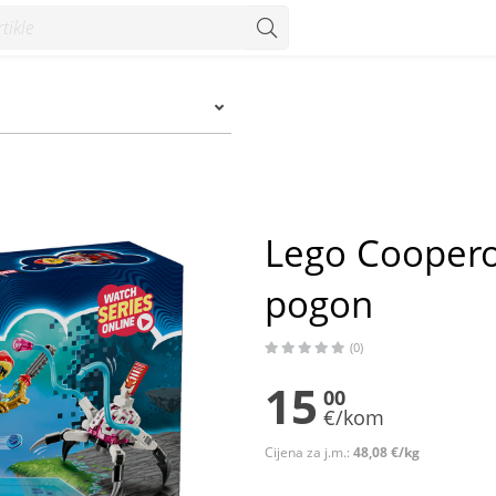
 Konzum
Lego Coopero
pogon
(0)
15
00
€/kom
Cijena za j.m.:
48,08 €/kg