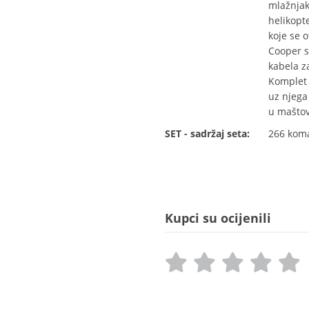
mlažnjak
helikopt
koje se o
Cooper s
kabela za
Komplet j
uz njega
u maštov
SET - sadržaj seta:
266 kom
Kupci su ocijenili