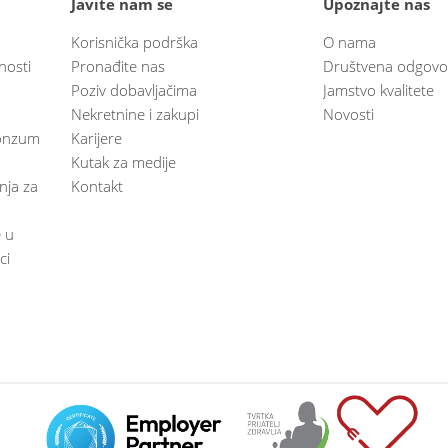
Javite nam se
Upoznajte nas
Korisnička podrška
O nama
nosti
Pronađite nas
Društvena odgovo
Poziv dobavljačima
Jamstvo kvalitete
Nekretnine i zakupi
Novosti
 Konzum
Karijere
Kutak za medije
anja za
Kontakt
e u
ci