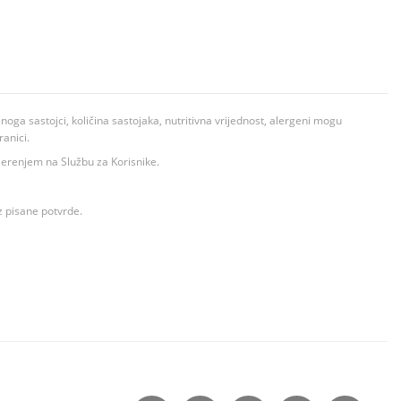
ga sastojci, količina sastojaka, nutritivna vrijednost, alergeni mogu
ranici.
ovjerenjem na Službu za Korisnike.
z pisane potvrde.