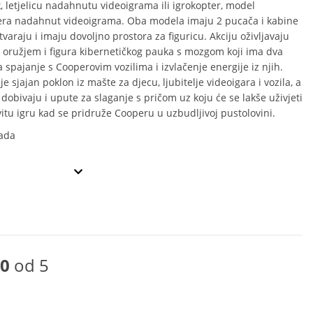
, letjelicu nadahnutu videoigrama ili igrokopter, model
era nadahnut videoigrama. Oba modela imaju 2 pucača i kabine
tvaraju i imaju dovoljno prostora za figuricu. Akciju oživljavaju
 oružjem i figura kibernetičkog pauka s mozgom koji ima dva
 spajanje s Cooperovim vozilima i izvlačenje energije iz njih.
e sjajan poklon iz mašte za djecu, ljubitelje videoigara i vozila, a
 dobivaju i upute za slaganje s pričom uz koju će se lakše uživjeti
itu igru kad se pridruže Cooperu u uzbudljivoj pustolovini.
ada
0
od 5