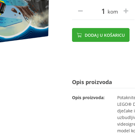
kom
DODAJ U KOŠARICU
Opis proizvoda
Opis proizvoda:
Potaknit
LEGO® D
dječake 
uzbudljiv
videoigre
model ko