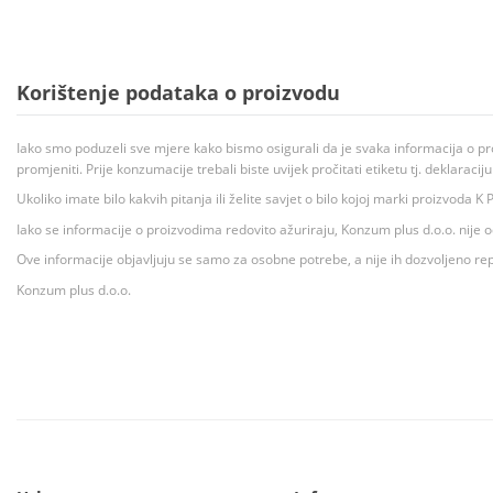
Korištenje podataka o proizvodu
Iako smo poduzeli sve mjere kako bismo osigurali da je svaka informacija o pr
promjeniti. Prije konzumacije trebali biste uvijek pročitati etiketu tj. deklaraci
Ukoliko imate bilo kakvih pitanja ili želite savjet o bilo kojoj marki proizvoda
Iako se informacije o proizvodima redovito ažuriraju, Konzum plus d.o.o. nije
Ove informacije objavljuju se samo za osobne potrebe, a nije ih dozvoljeno rep
Konzum plus d.o.o.