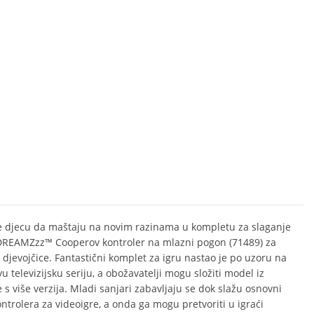
e djecu da maštaju na novim razinama u kompletu za slaganje
REAMZzz™ Cooperov kontroler na mlazni pogon (71489) za
i djevojčice. Fantastični komplet za igru nastao je po uzoru na
u televizijsku seriju, a obožavatelji mogu složiti model iz
 s više verzija. Mladi sanjari zabavljaju se dok slažu osnovni
ntrolera za videoigre, a onda ga mogu pretvoriti u igraći