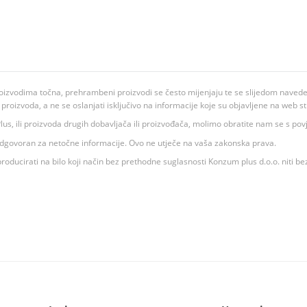
oizvodima točna, prehrambeni proizvodi se često mijenjaju te se slijedom navedeno
ju proizvoda, a ne se oslanjati isključivo na informacije koje su objavljene na web st
 K Plus, ili proizvoda drugih dobavljača ili proizvođača, molimo obratite nam se s p
 odgovoran za netočne informacije. Ovo ne utječe na vaša zakonska prava.
roducirati na bilo koji način bez prethodne suglasnosti Konzum plus d.o.o. niti be