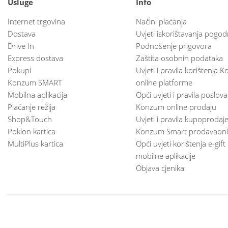
Usluge
Info
Internet trgovina
Načini plaćanja
Dostava
Uvjeti iskorištavanja pogod
Drive In
Podnošenje prigovora
Express dostava
Zaštita osobnih podataka
Pokupi
Uvjeti i pravila korištenja
Konzum SMART
online platforme
Mobilna aplikacija
Opći uvjeti i pravila poslov
Plaćanje režija
Konzum online prodaju
Shop&Touch
Uvjeti i pravila kupoprodaj
Poklon kartica
Konzum Smart prodavaoni
MultiPlus kartica
Opći uvjeti korištenja e-gift
mobilne aplikacije
Objava cjenika