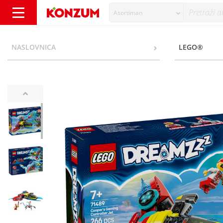
Asortiman
Lego Cooperov kontroler na mlazni pogon -
NASLOVNICA
LEGO®