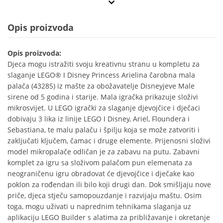
Opis proizvoda
Opis proizvoda:
Djeca mogu istražiti svoju kreativnu stranu u kompletu za
slaganje LEGO® ǀ Disney Princess Arielina čarobna mala
palača (43285) iz mašte za obožavatelje Disneyjeve Male
sirene od 5 godina i starije. Mala igračka prikazuje složivi
mikrosvijet. U LEGO igrački za slaganje djevojčice i dječaci
dobivaju 3 lika iz linije LEGO ǀ Disney, Ariel, Floundera i
Sebastiana, te malu palaču i špilju koja se može zatvoriti i
zaključati ključem, čamac i druge elemente. Prijenosni složivi
model mikropalače odličan je za zabavu na putu. Zabavni
komplet za igru sa složivom palačom pun elemenata za
neograničenu igru obradovat će djevojčice i dječake kao
poklon za rođendan ili bilo koji drugi dan. Dok smišljaju nove
priče, djeca stječu samopouzdanje i razvijaju maštu. Osim
toga, mogu uživati u naprednim tehnikama slaganja uz
aplikaciju LEGO Builder s alatima za približavanje i okretanje