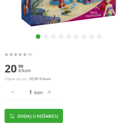
(0)
20
99
€/kom
Cijena za j.m.:
20,99 €/kom
kom
DODAJ U KOŠARICU