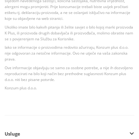
slijedom navedenoga sastojci, količina sastojaka, nutritivna vrijednost,
alergeni mogu promjeniti. Prije konzumacije trebali biste uvijek pročitati
etiketu tj. deklaraciju proizvoda, a ne se oslanjati isključivo na informacije
koje su objavljene na web stranici.
Ukoliko imate bilo kakvih pitanja ili želite savjet o bilo kojoj marki proizvoda
K Plus, ili proizvoda drugih dobavljača ili proizvođača, molimo obratite nam
se s povjerenjem na Službu za Korisnike.
Iako se informacije o proizvodima redovito ažuriraju, Konzum plus d.o.o.
nije odgovoran za netočne informacije. Ovo ne utječe na vaša zakonska
prava.
Ove informacije objavljuju se samo za osobne potrebe, a nije ih dozvoljeno
reproducirati na bilo koji način bez prethodne suglasnosti Konzum plus
d.o.o. niti bez pisane potvrde.
Konzum plus d.o.o.
Usluge