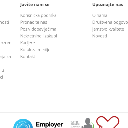
Javite nam se
Upoznajte nas
Korisnička podrška
O nama
nosti
Pronađite nas
Društvena odgovo
Poziv dobavljačima
Jamstvo kvalitete
Nekretnine i zakupi
Novosti
 Konzum
Karijere
Kutak za medije
anja za
Kontakt
e u
ci