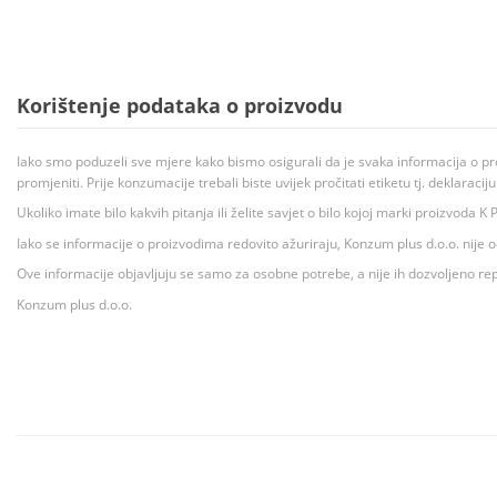
Korištenje podataka o proizvodu
Iako smo poduzeli sve mjere kako bismo osigurali da je svaka informacija o pr
promjeniti. Prije konzumacije trebali biste uvijek pročitati etiketu tj. deklaraci
Ukoliko imate bilo kakvih pitanja ili želite savjet o bilo kojoj marki proizvoda
Iako se informacije o proizvodima redovito ažuriraju, Konzum plus d.o.o. nije
Ove informacije objavljuju se samo za osobne potrebe, a nije ih dozvoljeno rep
Konzum plus d.o.o.