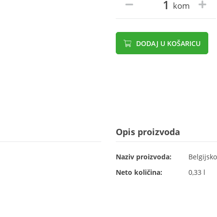
kom
DODAJ U KOŠARICU
Opis proizvoda
Naziv proizvoda:
Belgijsk
Neto količina:
0,33 l