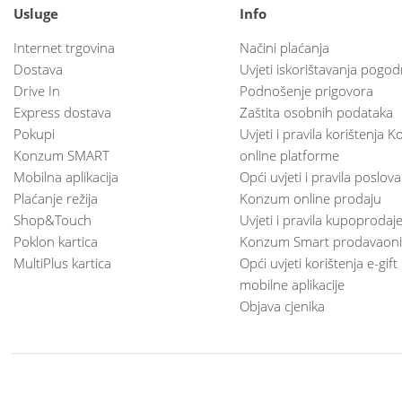
Usluge
Info
Internet trgovina
Načini plaćanja
Dostava
Uvjeti iskorištavanja pogod
Drive In
Podnošenje prigovora
Express dostava
Zaštita osobnih podataka
Pokupi
Uvjeti i pravila korištenja
Konzum SMART
online platforme
Mobilna aplikacija
Opći uvjeti i pravila poslov
Plaćanje režija
Konzum online prodaju
Shop&Touch
Uvjeti i pravila kupoprodaj
Poklon kartica
Konzum Smart prodavaoni
MultiPlus kartica
Opći uvjeti korištenja e-gift
mobilne aplikacije
Objava cjenika