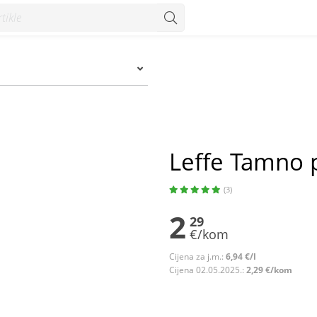
Leffe Tamno p
(3)
2
29
€/kom
Cijena za j.m.:
6,94 €/l
Cijena 02.05.2025.:
2,29 €/kom