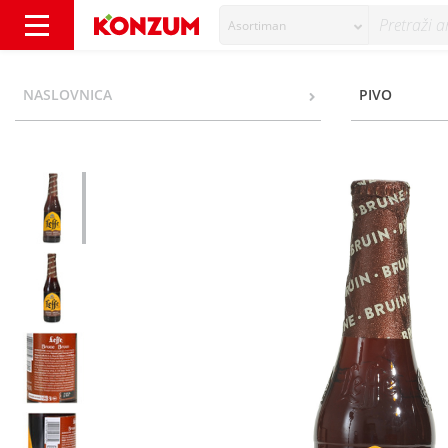
Asortiman
Leffe Tamno pivo 0,33 l - Konzum
NASLOVNICA
PIVO