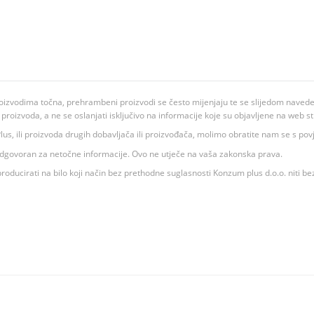
oizvodima točna, prehrambeni proizvodi se često mijenjaju te se slijedom navedeno
ju proizvoda, a ne se oslanjati isključivo na informacije koje su objavljene na web st
 K Plus, ili proizvoda drugih dobavljača ili proizvođača, molimo obratite nam se s p
 odgovoran za netočne informacije. Ovo ne utječe na vaša zakonska prava.
roducirati na bilo koji način bez prethodne suglasnosti Konzum plus d.o.o. niti be