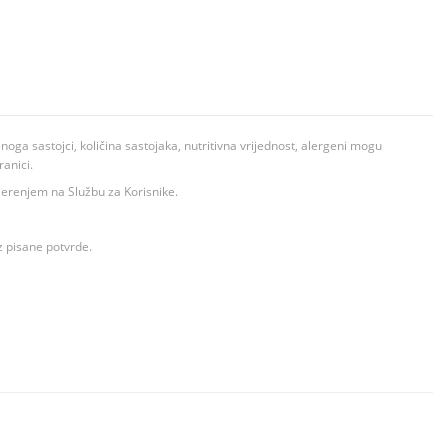
ga sastojci, količina sastojaka, nutritivna vrijednost, alergeni mogu
ranici.
ovjerenjem na Službu za Korisnike.
z pisane potvrde.