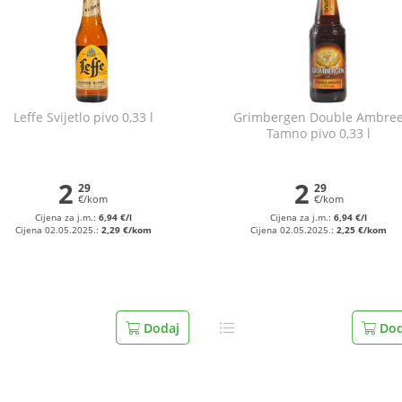
Leffe Svijetlo pivo 0,33 l
Grimbergen Double Ambre
Tamno pivo 0,33 l
2
2
29
29
€/kom
€/kom
Cijena za j.m.:
6,94 €/l
Cijena za j.m.:
6,94 €/l
Cijena 02.05.2025.:
2,29 €/kom
Cijena 02.05.2025.:
2,25 €/kom
Dodaj
Dod