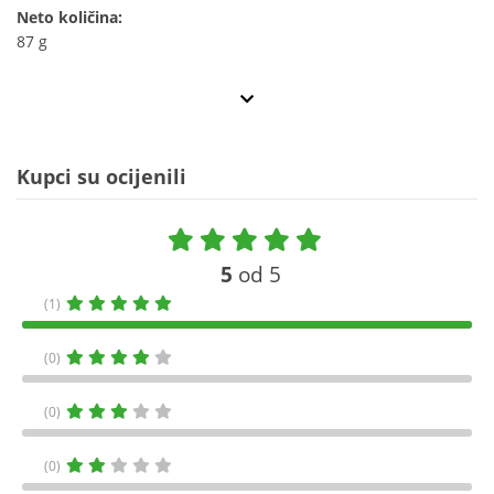
Neto količina:
87 g
Kupci su ocijenili
5
od 5
(1)
(0)
(0)
(0)