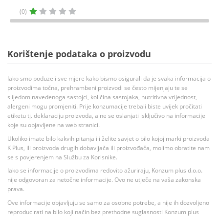
(0)
Korištenje podataka o proizvodu
Iako smo poduzeli sve mjere kako bismo osigurali da je svaka informacija o
proizvodima točna, prehrambeni proizvodi se često mijenjaju te se
slijedom navedenoga sastojci, količina sastojaka, nutritivna vrijednost,
alergeni mogu promjeniti. Prije konzumacije trebali biste uvijek pročitati
etiketu tj. deklaraciju proizvoda, a ne se oslanjati isključivo na informacije
koje su objavljene na web stranici.
Ukoliko imate bilo kakvih pitanja ili želite savjet o bilo kojoj marki proizvoda
K Plus, ili proizvoda drugih dobavljača ili proizvođača, molimo obratite nam
se s povjerenjem na Službu za Korisnike.
Iako se informacije o proizvodima redovito ažuriraju, Konzum plus d.o.o.
nije odgovoran za netočne informacije. Ovo ne utječe na vaša zakonska
prava.
Ove informacije objavljuju se samo za osobne potrebe, a nije ih dozvoljeno
reproducirati na bilo koji način bez prethodne suglasnosti Konzum plus