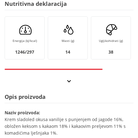
Nutritivna deklaracija
Energija (kJ/kcal)
Masti (g)
Ugljikohidrati (g)
1246/297
14
38
Opis proizvoda
Naziv proizvoda:
Krem sladoled okusa vanilije s punjenjem od jagode 16%,
obložen keksom s kakaom 18% i kakaovim preljevom 11% s
komadićima lješnjaka 1%.