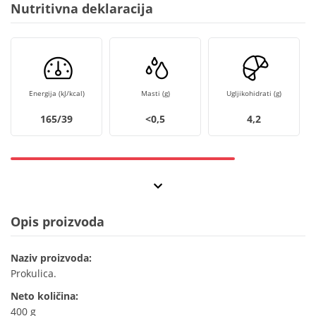
Nutritivna deklaracija
Energija (kJ/kcal)
Masti (g)
Ugljikohidrati (g)
165/39
<0,5
4,2
Opis proizvoda
Naziv proizvoda:
Prokulica.
Neto količina:
400 g