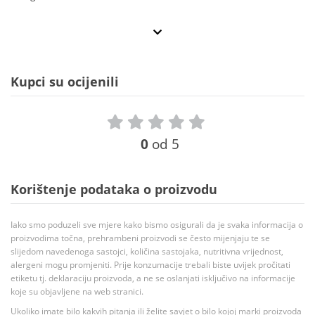
Kupci su ocijenili
0
od 5
Korištenje podataka o proizvodu
Iako smo poduzeli sve mjere kako bismo osigurali da je svaka informacija o
proizvodima točna, prehrambeni proizvodi se često mijenjaju te se
slijedom navedenoga sastojci, količina sastojaka, nutritivna vrijednost,
alergeni mogu promjeniti. Prije konzumacije trebali biste uvijek pročitati
etiketu tj. deklaraciju proizvoda, a ne se oslanjati isključivo na informacije
koje su objavljene na web stranici.
Ukoliko imate bilo kakvih pitanja ili želite savjet o bilo kojoj marki proizvoda