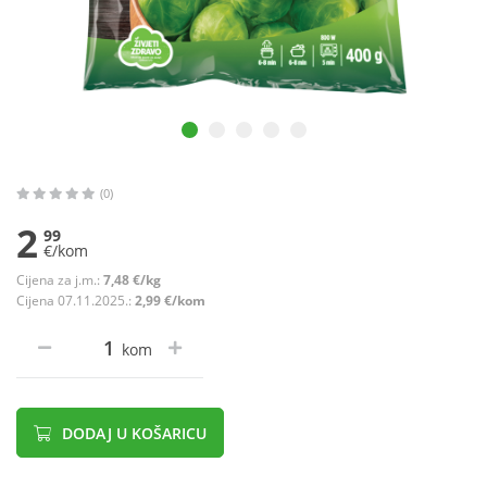
(0)
2
99
€/kom
Cijena za j.m.:
7,48 €/kg
Cijena 07.11.2025.:
2,99 €/kom
kom
DODAJ U KOŠARICU