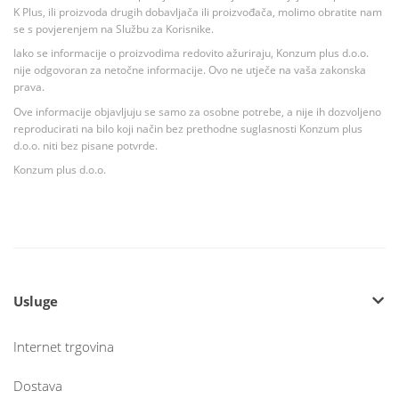
K Plus, ili proizvoda drugih dobavljača ili proizvođača, molimo obratite nam
se s povjerenjem na Službu za Korisnike.
Iako se informacije o proizvodima redovito ažuriraju, Konzum plus d.o.o.
nije odgovoran za netočne informacije. Ovo ne utječe na vaša zakonska
prava.
Ove informacije objavljuju se samo za osobne potrebe, a nije ih dozvoljeno
reproducirati na bilo koji način bez prethodne suglasnosti Konzum plus
d.o.o. niti bez pisane potvrde.
Konzum plus d.o.o.
Usluge
Internet trgovina
Dostava