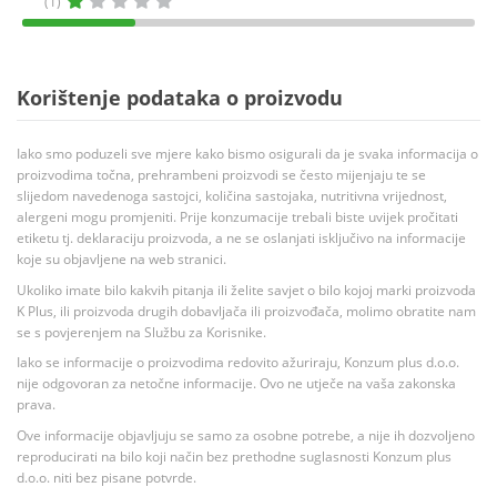
(1)
Korištenje podataka o proizvodu
Iako smo poduzeli sve mjere kako bismo osigurali da je svaka informacija o
proizvodima točna, prehrambeni proizvodi se često mijenjaju te se
slijedom navedenoga sastojci, količina sastojaka, nutritivna vrijednost,
alergeni mogu promjeniti. Prije konzumacije trebali biste uvijek pročitati
etiketu tj. deklaraciju proizvoda, a ne se oslanjati isključivo na informacije
koje su objavljene na web stranici.
Ukoliko imate bilo kakvih pitanja ili želite savjet o bilo kojoj marki proizvoda
K Plus, ili proizvoda drugih dobavljača ili proizvođača, molimo obratite nam
se s povjerenjem na Službu za Korisnike.
Iako se informacije o proizvodima redovito ažuriraju, Konzum plus d.o.o.
nije odgovoran za netočne informacije. Ovo ne utječe na vaša zakonska
prava.
Ove informacije objavljuju se samo za osobne potrebe, a nije ih dozvoljeno
reproducirati na bilo koji način bez prethodne suglasnosti Konzum plus
d.o.o. niti bez pisane potvrde.