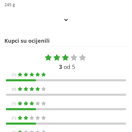
245 g
Kupci su ocijenili
3
od 5
(1)
(0)
(1)
(1)