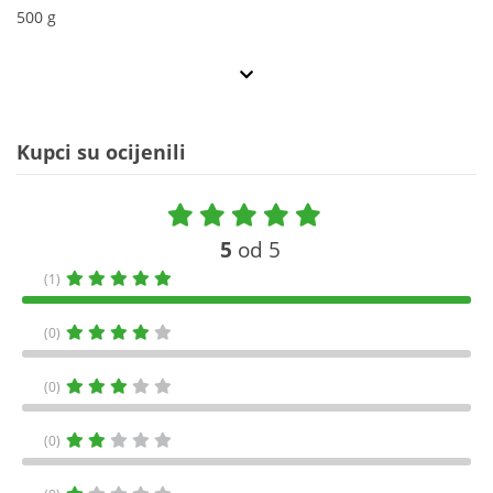
500 g
Kupci su ocijenili
5
od 5
(1)
(0)
(0)
(0)