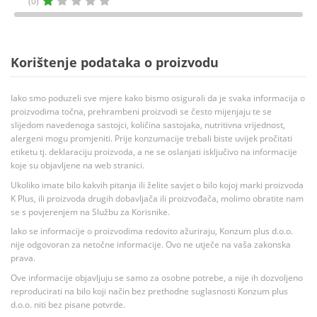
(0)
Korištenje podataka o proizvodu
Iako smo poduzeli sve mjere kako bismo osigurali da je svaka informacija o
proizvodima točna, prehrambeni proizvodi se često mijenjaju te se
slijedom navedenoga sastojci, količina sastojaka, nutritivna vrijednost,
alergeni mogu promjeniti. Prije konzumacije trebali biste uvijek pročitati
etiketu tj. deklaraciju proizvoda, a ne se oslanjati isključivo na informacije
koje su objavljene na web stranici.
Ukoliko imate bilo kakvih pitanja ili želite savjet o bilo kojoj marki proizvoda
K Plus, ili proizvoda drugih dobavljača ili proizvođača, molimo obratite nam
se s povjerenjem na Službu za Korisnike.
Iako se informacije o proizvodima redovito ažuriraju, Konzum plus d.o.o.
nije odgovoran za netočne informacije. Ovo ne utječe na vaša zakonska
prava.
Ove informacije objavljuju se samo za osobne potrebe, a nije ih dozvoljeno
reproducirati na bilo koji način bez prethodne suglasnosti Konzum plus
d.o.o. niti bez pisane potvrde.