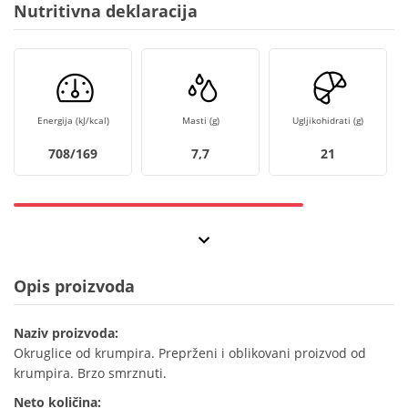
Nutritivna deklaracija
Energija (kJ/kcal)
Masti (g)
Ugljikohidrati (g)
708/169
7,7
21
Opis proizvoda
Naziv proizvoda:
Okruglice od krumpira. Preprženi i oblikovani proizvod od
krumpira. Brzo smrznuti.
Neto količina: