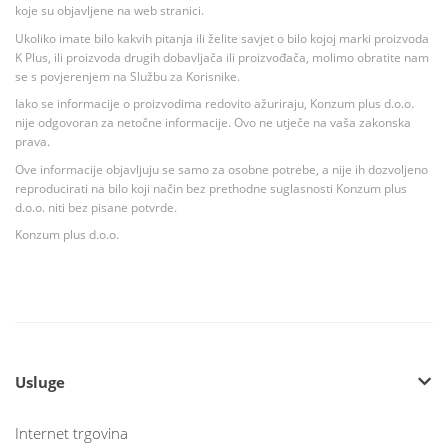
koje su objavljene na web stranici.
Ukoliko imate bilo kakvih pitanja ili želite savjet o bilo kojoj marki proizvoda
K Plus, ili proizvoda drugih dobavljača ili proizvođača, molimo obratite nam
se s povjerenjem na Službu za Korisnike.
Iako se informacije o proizvodima redovito ažuriraju, Konzum plus d.o.o.
nije odgovoran za netočne informacije. Ovo ne utječe na vaša zakonska
prava.
Ove informacije objavljuju se samo za osobne potrebe, a nije ih dozvoljeno
reproducirati na bilo koji način bez prethodne suglasnosti Konzum plus
d.o.o. niti bez pisane potvrde.
Konzum plus d.o.o.
Usluge
Internet trgovina