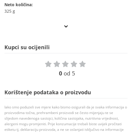
Neto količina:
325 g
Kupci su ocijenili
0
od 5
Korištenje podataka o proizvodu
Iako smo poduzeli sve mjere kako bismo osigurali da je svaka informacija o
proizvodima točna, prehrambeni proizvodi se često mijenjaju te se
slijedom navedenoga sastojci, količina sastojaka, nutritivna vrijednost,
alergeni mogu promjeniti. Prije konzumacije trebali biste uvijek pročitati
etiketu tj. deklaraciju proizvoda, a ne se oslanjati isključivo na informacije