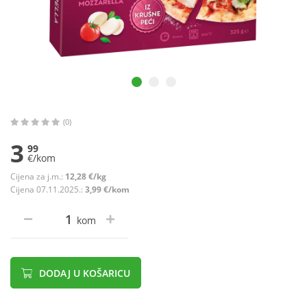
(0)
3
99
€/kom
Cijena za j.m.:
12,28 €/kg
Cijena 07.11.2025.:
3,99 €/kom
kom
DODAJ U KOŠARICU