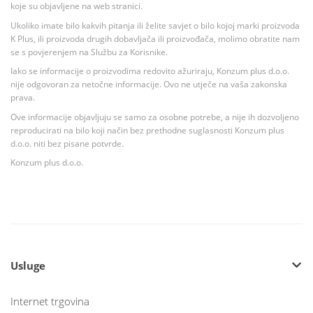
koje su objavljene na web stranici.
Ukoliko imate bilo kakvih pitanja ili želite savjet o bilo kojoj marki proizvoda
K Plus, ili proizvoda drugih dobavljača ili proizvođača, molimo obratite nam
se s povjerenjem na Službu za Korisnike.
Iako se informacije o proizvodima redovito ažuriraju, Konzum plus d.o.o.
nije odgovoran za netočne informacije. Ovo ne utječe na vaša zakonska
prava.
Ove informacije objavljuju se samo za osobne potrebe, a nije ih dozvoljeno
reproducirati na bilo koji način bez prethodne suglasnosti Konzum plus
d.o.o. niti bez pisane potvrde.
Konzum plus d.o.o.
Usluge
Internet trgovina