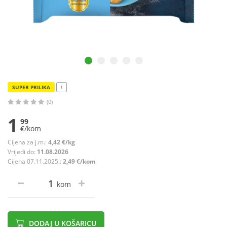
SUPER PRILIKA
!
(0)
1
99
€/kom
Cijena za j.m.:
4,42 €/kg
Vrijedi do:
11.08.2026
Cijena 07.11.2025.:
2,49 €/kom
kom
DODAJ U KOŠARICU