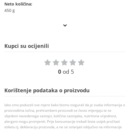
Neto količina:
450 g
Kupci su ocijenili
0
od 5
Korištenje podataka o proizvodu
Iako smo poduzeli sve mjere kako bismo osigurali da je svaka informacija o
proizvodima točna, prehrambeni proizvodi se često mijenjaju te se
slijedom navedenoga sastojci, količina sastojaka, nutritivna vrijednost,
alergeni mogu promjeniti. Prije konzumacije trebali biste uvijek pročitati
etiketu tj. deklaraciju proizvoda, a ne se oslanjati isključivo na informacije