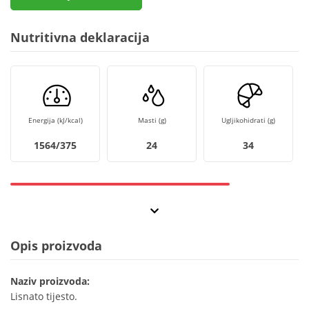
Nutritivna deklaracija
Energija (kJ/kcal)
Masti (g)
Ugljikohidrati (g)
1564/375
24
34
Opis proizvoda
Naziv proizvoda:
Lisnato tijesto.