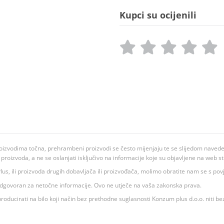
Kupci su ocijenili
oizvodima točna, prehrambeni proizvodi se često mijenjaju te se slijedom navedeno
ju proizvoda, a ne se oslanjati isključivo na informacije koje su objavljene na web st
 K Plus, ili proizvoda drugih dobavljača ili proizvođača, molimo obratite nam se s p
 odgovoran za netočne informacije. Ovo ne utječe na vaša zakonska prava.
roducirati na bilo koji način bez prethodne suglasnosti Konzum plus d.o.o. niti be