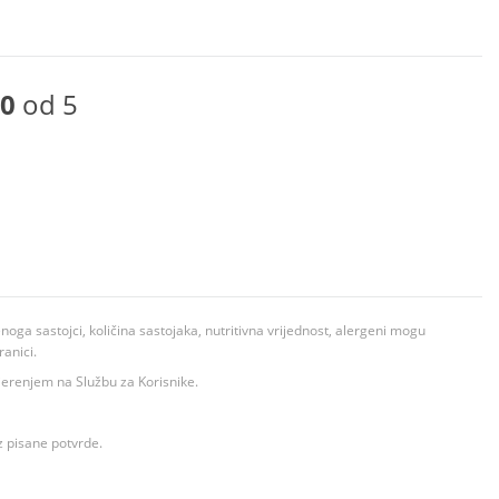
0
od 5
ga sastojci, količina sastojaka, nutritivna vrijednost, alergeni mogu
ranici.
ovjerenjem na Službu za Korisnike.
z pisane potvrde.