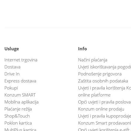
Usluge
Info
Internet trgovina
Načini plaćanja
Dostava
Uvjeti iskorištavanja pogod
Drive In
Podnošenje prigovora
Express dostava
Zaštita osobnih podataka
Pokupi
Uvjeti i pravila korištenja
Konzum SMART
online platforme
Mobilna aplikacija
Opći uvjeti i pravila poslov
Plaćanje režija
Konzum online prodaju
Shop&Touch
Uvjeti i pravila kupoprodaj
Poklon kartica
Konzum Smart prodavaoni
MultiPlus kartica
Opći uvjeti korištenja e-gift