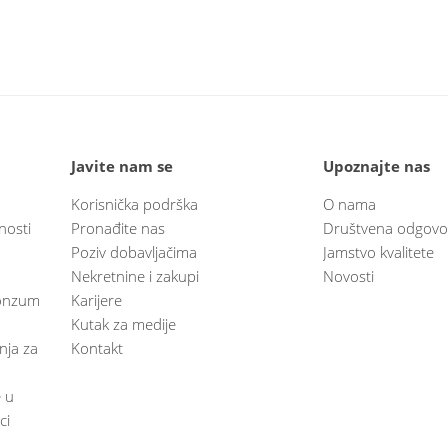
Javite nam se
Upoznajte nas
Korisnička podrška
O nama
nosti
Pronađite nas
Društvena odgovo
Poziv dobavljačima
Jamstvo kvalitete
Nekretnine i zakupi
Novosti
 Konzum
Karijere
Kutak za medije
anja za
Kontakt
e u
ci