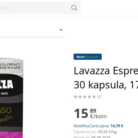
apsula, 171 g - Konzum
Multi
PlusCard
Lavazza Espr
30 kapsula, 1
(0)
15
89
€/kom
MultiPlusCard cijena:
14,79 €
Cijena za j.m.:
92,92 €/kg
Vrijedi do:
06.09.2026