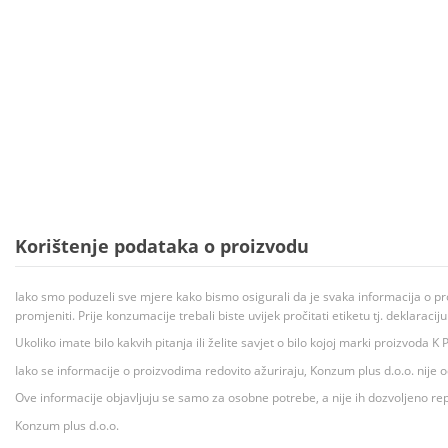
Korištenje podataka o proizvodu
Iako smo poduzeli sve mjere kako bismo osigurali da je svaka informacija o pr
promjeniti. Prije konzumacije trebali biste uvijek pročitati etiketu tj. deklaraci
Ukoliko imate bilo kakvih pitanja ili želite savjet o bilo kojoj marki proizvoda
Iako se informacije o proizvodima redovito ažuriraju, Konzum plus d.o.o. nije
Ove informacije objavljuju se samo za osobne potrebe, a nije ih dozvoljeno rep
Konzum plus d.o.o.