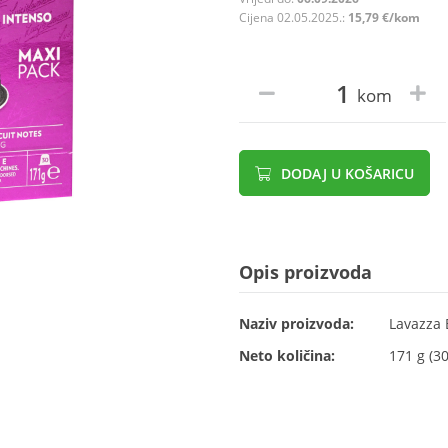
Cijena 02.05.2025.:
15,79 €/kom
kom
DODAJ U KOŠARICU
Opis proizvoda
Naziv proizvoda:
Lavazza 
Neto količina:
171 g (30