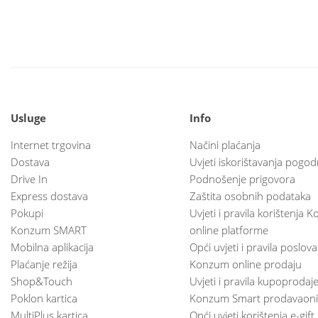
Usluge
Info
Internet trgovina
Načini plaćanja
Dostava
Uvjeti iskorištavanja pogod
Drive In
Podnošenje prigovora
Express dostava
Zaštita osobnih podataka
Pokupi
Uvjeti i pravila korištenja
Konzum SMART
online platforme
Mobilna aplikacija
Opći uvjeti i pravila poslov
Plaćanje režija
Konzum online prodaju
Shop&Touch
Uvjeti i pravila kupoprodaj
Poklon kartica
Konzum Smart prodavaoni
MultiPlus kartica
Opći uvjeti korištenja e-gift