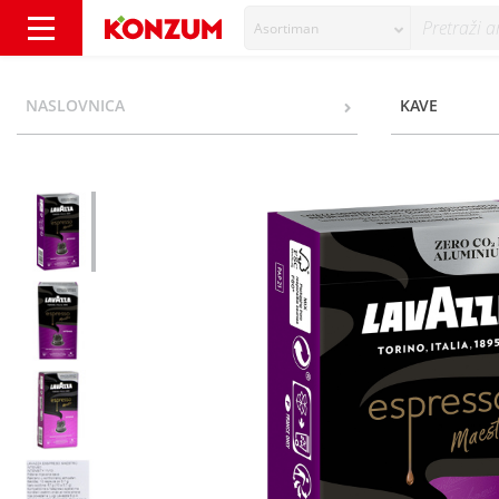
Asortiman
Lavazza Espresso Maestro Intenso kava, 10 k
NASLOVNICA
KAVE