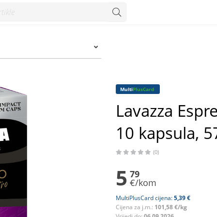
apsula, 57 g - Konzum
Multi
PlusCard
Lavazza Espr
10 kapsula, 5
(0)
5
79
€/kom
MultiPlusCard cijena:
5,39 €
Cijena za j.m.:
101,58 €/kg
Vrijedi do:
06.09.2026