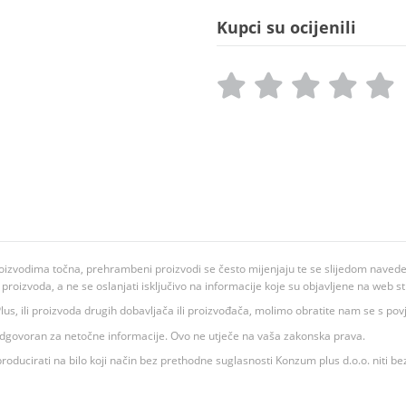
Kupci su ocijenili
oizvodima točna, prehrambeni proizvodi se često mijenjaju te se slijedom navedeno
ju proizvoda, a ne se oslanjati isključivo na informacije koje su objavljene na web st
 K Plus, ili proizvoda drugih dobavljača ili proizvođača, molimo obratite nam se s p
 odgovoran za netočne informacije. Ovo ne utječe na vaša zakonska prava.
roducirati na bilo koji način bez prethodne suglasnosti Konzum plus d.o.o. niti be