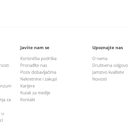
Javite nam se
Upoznajte nas
Korisnička podrška
O nama
nosti
Pronađite nas
Društvena odgovo
Poziv dobavljačima
Jamstvo kvalitete
Nekretnine i zakupi
Novosti
 Konzum
Karijere
Kutak za medije
anja za
Kontakt
e u
ci