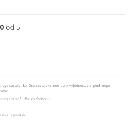
0
od 5
ga sastojci, količina sastojaka, nutritivna vrijednost, alergeni mogu
ranici.
ovjerenjem na Službu za Korisnike.
z pisane potvrde.