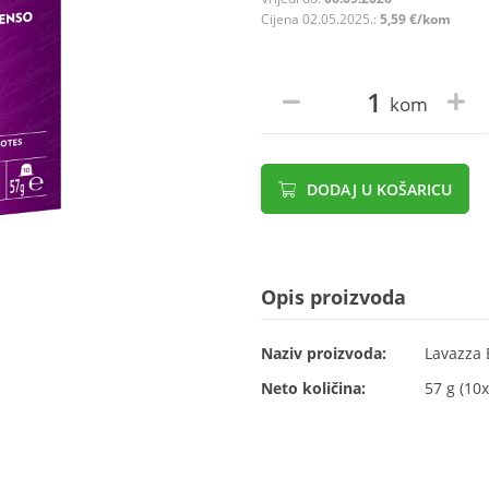
Cijena 02.05.2025.:
5,59 €/kom
kom
DODAJ U KOŠARICU
Opis proizvoda
Naziv proizvoda:
Lavazza 
Neto količina:
57 g (10x