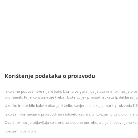
Korištenje podataka o proizvodu
Iako smo poduzeli sve mjere kako bismo osigurali da je svaka informacija o pr
promjeniti. Prije konzumacije trebali biste uvijek pročitati etiketu tj. deklaraci
Ukoliko imate bilo kakvih pitanja ili želite savjet o bilo kojoj marki proizvoda
Iako se informacije o proizvodima redovito ažuriraju, Konzum plus d.o.o. nije
Ove informacije objavljuju se samo za osobne potrebe, a nije ih dozvoljeno rep
Konzum plus d.o.o.