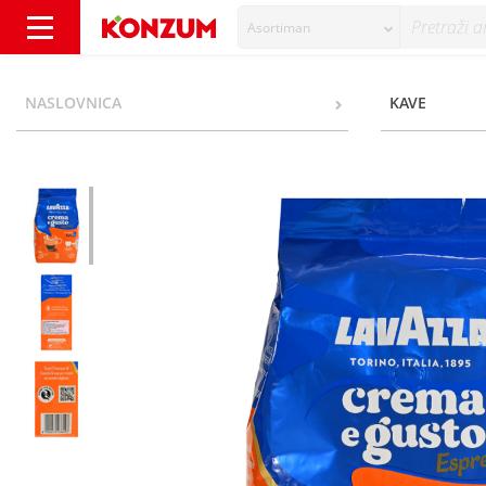
Asortiman
Lavazza Crema E Gusto Forte Espresso kava 
NASLOVNICA
KAVE