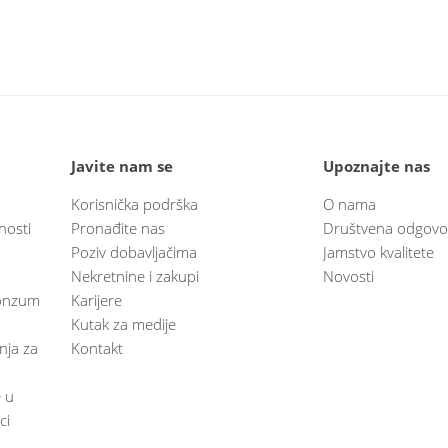
Javite nam se
Upoznajte nas
Korisnička podrška
O nama
nosti
Pronađite nas
Društvena odgovo
Poziv dobavljačima
Jamstvo kvalitete
Nekretnine i zakupi
Novosti
 Konzum
Karijere
Kutak za medije
anja za
Kontakt
e u
ci