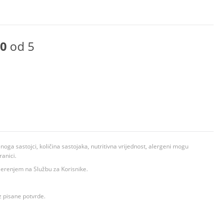
0
od 5
ga sastojci, količina sastojaka, nutritivna vrijednost, alergeni mogu
ranici.
ovjerenjem na Službu za Korisnike.
z pisane potvrde.