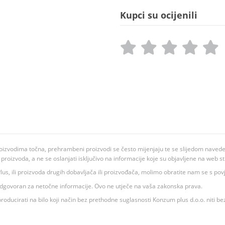
Kupci su ocijenili
oizvodima točna, prehrambeni proizvodi se često mijenjaju te se slijedom navedeno
ju proizvoda, a ne se oslanjati isključivo na informacije koje su objavljene na web st
 K Plus, ili proizvoda drugih dobavljača ili proizvođača, molimo obratite nam se s p
 odgovoran za netočne informacije. Ovo ne utječe na vaša zakonska prava.
roducirati na bilo koji način bez prethodne suglasnosti Konzum plus d.o.o. niti be