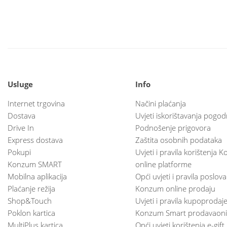
Usluge
Info
Internet trgovina
Načini plaćanja
Dostava
Uvjeti iskorištavanja pogod
Drive In
Podnošenje prigovora
Express dostava
Zaštita osobnih podataka
Pokupi
Uvjeti i pravila korištenja
Konzum SMART
online platforme
Mobilna aplikacija
Opći uvjeti i pravila poslov
Plaćanje režija
Konzum online prodaju
Shop&Touch
Uvjeti i pravila kupoprodaj
Poklon kartica
Konzum Smart prodavaoni
MultiPlus kartica
Opći uvjeti korištenja e-gift