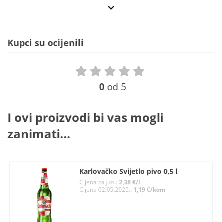
Kupci su ocijenili
0
od 5
I ovi proizvodi bi vas mogli
zanimati...
Karlovačko Svijetlo pivo 0,5 l
Cijena za j.m.:
2,38 €/l
Cijena 02.05.2025.:
1,19 €/kom