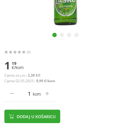
(0)
1
19
€/kom
Cijena za j.m.:
2,38 €/l
Cijena 02.05.2025.:
0,99 €/kom
kom
DODAJ U KOŠARICU