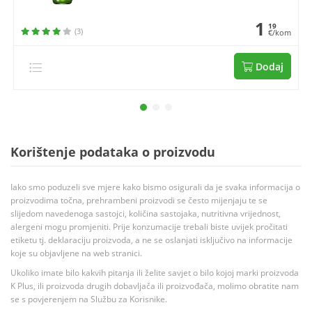
1
19
(3)
€/kom
Dodaj
Korištenje podataka o proizvodu
Iako smo poduzeli sve mjere kako bismo osigurali da je svaka informacija o
proizvodima točna, prehrambeni proizvodi se često mijenjaju te se
slijedom navedenoga sastojci, količina sastojaka, nutritivna vrijednost,
alergeni mogu promjeniti. Prije konzumacije trebali biste uvijek pročitati
etiketu tj. deklaraciju proizvoda, a ne se oslanjati isključivo na informacije
koje su objavljene na web stranici.
Ukoliko imate bilo kakvih pitanja ili želite savjet o bilo kojoj marki proizvoda
K Plus, ili proizvoda drugih dobavljača ili proizvođača, molimo obratite nam
se s povjerenjem na Službu za Korisnike.