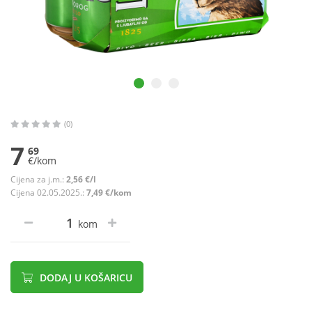
(0)
7
69
€/kom
Cijena za j.m.:
2,56 €/l
Cijena 02.05.2025.:
7,49 €/kom
kom
DODAJ U KOŠARICU