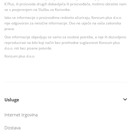
K Plus, ili proizvoda drugih dobavljača ili proizvođača, molimo obratite nam
se s povjerenjem na Službu za Korisnike.
Iako se informacije o proizvodima redovito ažuriraju, Konzum plus d.o.o.
nije odgovoran za netočne informacije. Ovo ne utječe na vaša zakonska
prava.
Ove informacije objavljuju se samo za osobne potrebe, a nije ih dozvoljeno
reproducirati na bilo koji način bez prethodne suglasnosti Konzum plus
d.o.o. niti bez pisane potvrde.
Konzum plus d.o.o.
Usluge
Internet trgovina
Dostava