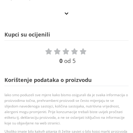
Kupci su ocijenili
0
od 5
Korištenje podataka o proizvodu
Iako smo poduzeli sve mjere kako bismo osigurali da je svaka informacija o
proizvodima točna, prehrambeni proizvodi se često mijenjaju te se
slijedom navedenoga sastojci, količina sastojaka, nutritivna vrijednost,
alergeni mogu promjeniti. Prije konzumacije trebali biste uvijek pročitati
etiketu tj. deklaraciju proizvoda, a ne se oslanjati isključivo na informacije
koje su objavljene na web stranici.
Ukoliko imate bilo kakvih pitanja ili želite savjet o bilo kojoj marki proizvoda