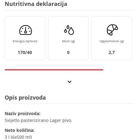
Nutritivna deklaracija
Energija (kJ/kcal)
Masti (g)
Ugljikohidrati (g)
170/40
0
2,7
Opis proizvoda
Naziv proizvoda:
Svijetlo pasterizirano Lager pivo.
Neto količina:
3 l (6x500 ml)