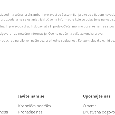
oizvodima točna, prehrambeni proizvodi se često mijenjaju te se slijedom navedeno
ju proizvoda, a ne se oslanjati isključivo na informacije koje su objavljene na web st
 K Plus, ili proizvoda drugih dobavljača ili proizvođača, molimo obratite nam se s p
 odgovoran za netočne informacije. Ovo ne utječe na vaša zakonska prava.
roducirati na bilo koji način bez prethodne suglasnosti Konzum plus d.o.o. niti be
Javite nam se
Upoznajte nas
Korisnička podrška
O nama
nosti
Pronađite nas
Društvena odgovo