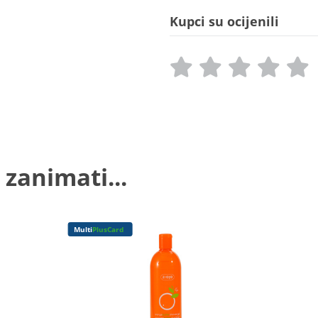
Kupci su ocijenili
 zanimati...
Multi
PlusCard