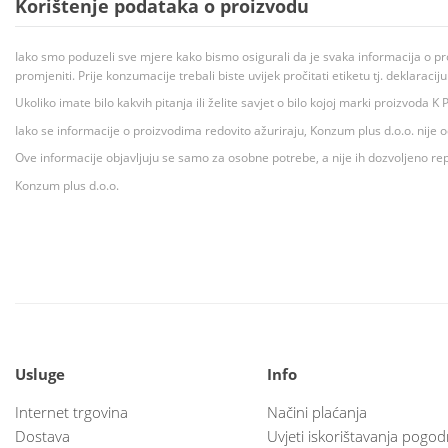
Korištenje podataka o proizvodu
Iako smo poduzeli sve mjere kako bismo osigurali da je svaka informacija o pr
promjeniti. Prije konzumacije trebali biste uvijek pročitati etiketu tj. deklaraci
Ukoliko imate bilo kakvih pitanja ili želite savjet o bilo kojoj marki proizvoda
Iako se informacije o proizvodima redovito ažuriraju, Konzum plus d.o.o. nije
Ove informacije objavljuju se samo za osobne potrebe, a nije ih dozvoljeno rep
Konzum plus d.o.o.
Usluge
Info
Internet trgovina
Načini plaćanja
Dostava
Uvjeti iskorištavanja pogod