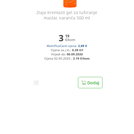
Ziaja Kremasti gel za tuširanje
maslac naranča 500 ml
3
19
€/kom
MultiPlusCard cijena:
2,69 €
Cijena za j.m.:
6,38 €/l
Vrijedi do:
06.09.2026
Cijena 02.05.2025.:
3,19 €/kom
Dodaj