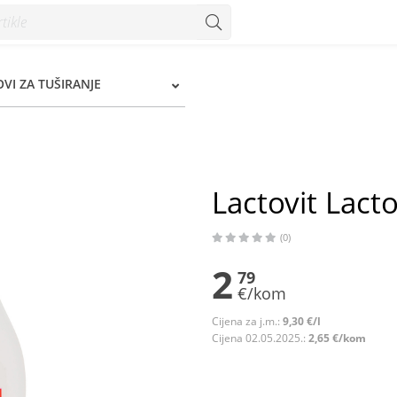
 Konzum
OVI ZA TUŠIRANJE
Lactovit Lact
(0)
2
79
€/kom
Cijena za j.m.:
9,30 €/l
Cijena 02.05.2025.:
2,65 €/kom