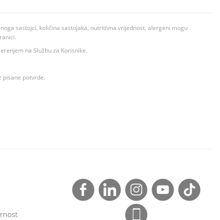
ga sastojci, količina sastojaka, nutritivna vrijednost, alergeni mogu
ranici.
ovjerenjem na Službu za Korisnike.
z pisane potvrde.
rnost