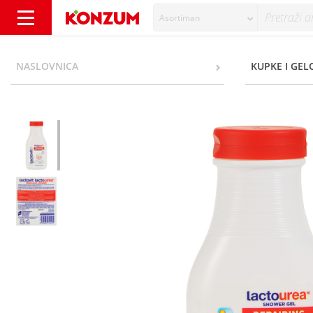
Asortiman
Lactovit Lactourea Gel za tuširanje 300 ml -
NASLOVNICA
KUPKE I GEL