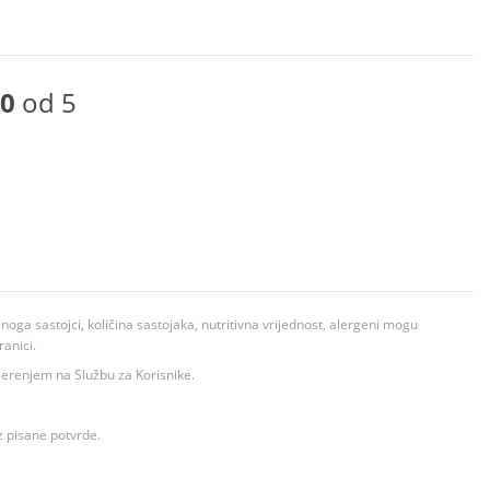
0
od 5
ga sastojci, količina sastojaka, nutritivna vrijednost, alergeni mogu
ranici.
ovjerenjem na Službu za Korisnike.
z pisane potvrde.