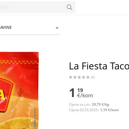
 Konzum
ŠAVINE
La Fiesta Tac
(0)
1
19
€/kom
Cijena za j.m.:
29,75 €/kg
Cijena 02.05.2025.:
1,19 €/kom