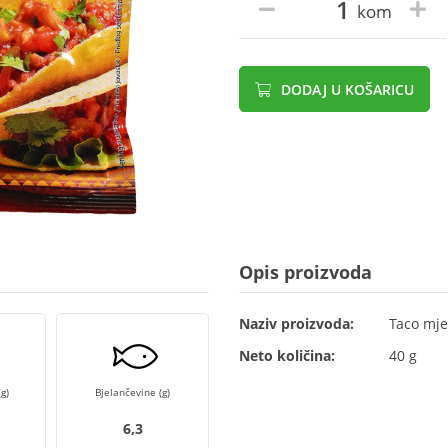
kom
DODAJ U KOŠARICU
Opis proizvoda
Naziv proizvoda:
Taco mje
Neto količina:
40 g
g)
Bjelančevine (g)
6,3