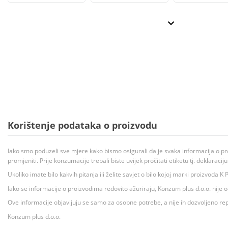
Korištenje podataka o proizvodu
Iako smo poduzeli sve mjere kako bismo osigurali da je svaka informacija o pr
promjeniti. Prije konzumacije trebali biste uvijek pročitati etiketu tj. deklaraci
Ukoliko imate bilo kakvih pitanja ili želite savjet o bilo kojoj marki proizvoda
Iako se informacije o proizvodima redovito ažuriraju, Konzum plus d.o.o. nije
Ove informacije objavljuju se samo za osobne potrebe, a nije ih dozvoljeno rep
Konzum plus d.o.o.