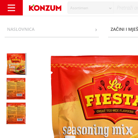
Asortiman
La Fiesta Taco Mješavina začina mild 40 g -
NASLOVNICA
ZAČINI I MJE