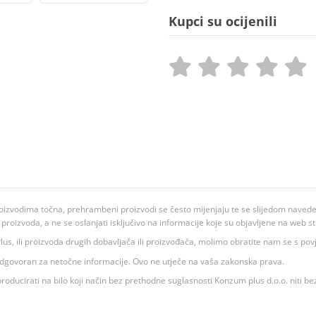
Kupci su ocijenili
oizvodima točna, prehrambeni proizvodi se često mijenjaju te se slijedom navedeno
ju proizvoda, a ne se oslanjati isključivo na informacije koje su objavljene na web st
 K Plus, ili proizvoda drugih dobavljača ili proizvođača, molimo obratite nam se s p
 odgovoran za netočne informacije. Ovo ne utječe na vaša zakonska prava.
roducirati na bilo koji način bez prethodne suglasnosti Konzum plus d.o.o. niti be