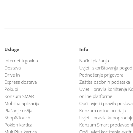
Usluge
Info
Internet trgovina
Načini plaćanja
Dostava
Uvjeti iskorištavanja pogod
Drive In
Podnošenje prigovora
Express dostava
Zaštita osobnih podataka
Pokupi
Uvjeti i pravila korištenja
Konzum SMART
online platforme
Mobilna aplikacija
Opći uvjeti i pravila poslov
Plaćanje režija
Konzum online prodaju
Shop&Touch
Uvjeti i pravila kupoprodaj
Poklon kartica
Konzum Smart prodavaoni
MultiPlus kartica
Opći uvjeti korištenja e-gift