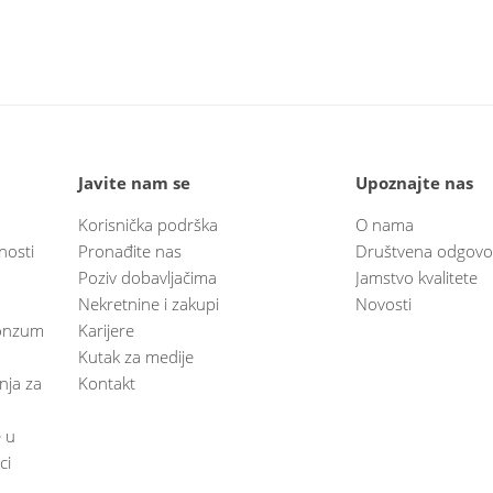
Javite nam se
Upoznajte nas
Korisnička podrška
O nama
nosti
Pronađite nas
Društvena odgovo
Poziv dobavljačima
Jamstvo kvalitete
Nekretnine i zakupi
Novosti
 Konzum
Karijere
Kutak za medije
anja za
Kontakt
e u
ci