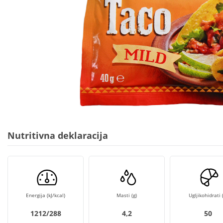
Nutritivna deklaracija
Energija (kJ/kcal)
Masti (g)
Ugljikohidrati (
1212/288
4,2
50