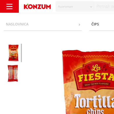
Asortiman
La Fiesta Tortilla čips čili 200 g - Konzum
NASLOVNICA
ČIPS