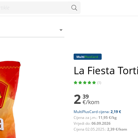
Multi
PlusCard
La Fiesta Torti
(1)
2
39
€/kom
MultiPlusCard cijena:
2,19 €
Cijena za j.m.:
11,95 €/kg
Vrijedi do:
06.09.2026
Cijena 02.05.2025.:
2,39 €/kom