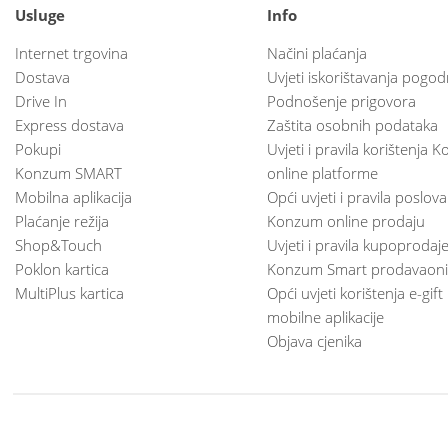
Usluge
Info
Internet trgovina
Načini plaćanja
Dostava
Uvjeti iskorištavanja pogod
Drive In
Podnošenje prigovora
Express dostava
Zaštita osobnih podataka
Pokupi
Uvjeti i pravila korištenja
Konzum SMART
online platforme
Mobilna aplikacija
Opći uvjeti i pravila poslov
Plaćanje režija
Konzum online prodaju
Shop&Touch
Uvjeti i pravila kupoprodaj
Poklon kartica
Konzum Smart prodavaoni
MultiPlus kartica
Opći uvjeti korištenja e-gift
mobilne aplikacije
Objava cjenika