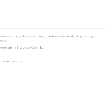
ga sastojci, količina sastojaka, nutritivna vrijednost, alergeni mogu
ranici.
ovjerenjem na Službu za Korisnike.
z pisane potvrde.