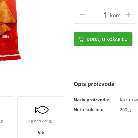
kom
DODAJ U KOŠARICU
Opis proizvoda
Naziv proizvoda:
Kukuruzn
Neto količina:
200 g
g)
Bjelančevine (g)
6,6