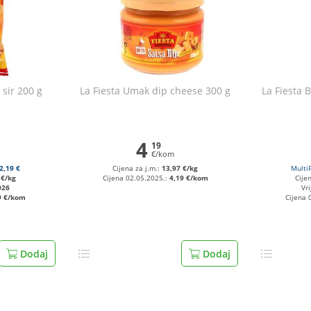
s sir 200 g
La Fiesta Umak dip cheese 300 g
La Fiesta 
4
19
€/kom
2,19 €
Cijena za j.m.:
13,97 €/kg
Multi
 €/kg
Cijena 02.05.2025.:
4,19 €/kom
Cije
026
Vri
9 €/kom
Cijena 
Dodaj
Dodaj