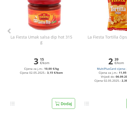
La Fiesta Umak salsa dip hot 315
La Fiesta Tortilla čip
g
3
2
15
39
€/kom
€/kom
Cijena za j.m.:
10,00 €/kg
MultiPlusCard cijena:
Cijena 02.05.2025.:
3,15 €/kom
Cijena za j.m.:
11,95
Vrijedi do:
06.09.2
Cijena 02.05.2025.:
2,3
Dodaj