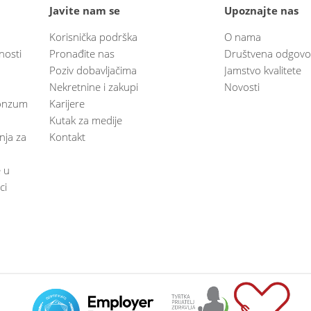
Javite nam se
Upoznajte nas
Korisnička podrška
O nama
nosti
Pronađite nas
Društvena odgovo
Poziv dobavljačima
Jamstvo kvalitete
Nekretnine i zakupi
Novosti
 Konzum
Karijere
Kutak za medije
anja za
Kontakt
e u
ci