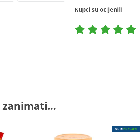
Kupci su ocijenili
 zanimati...
Multi
PlusCard