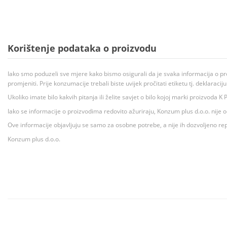
Korištenje podataka o proizvodu
Iako smo poduzeli sve mjere kako bismo osigurali da je svaka informacija o pr
promjeniti. Prije konzumacije trebali biste uvijek pročitati etiketu tj. deklaraci
Ukoliko imate bilo kakvih pitanja ili želite savjet o bilo kojoj marki proizvoda
Iako se informacije o proizvodima redovito ažuriraju, Konzum plus d.o.o. nije
Ove informacije objavljuju se samo za osobne potrebe, a nije ih dozvoljeno rep
Konzum plus d.o.o.