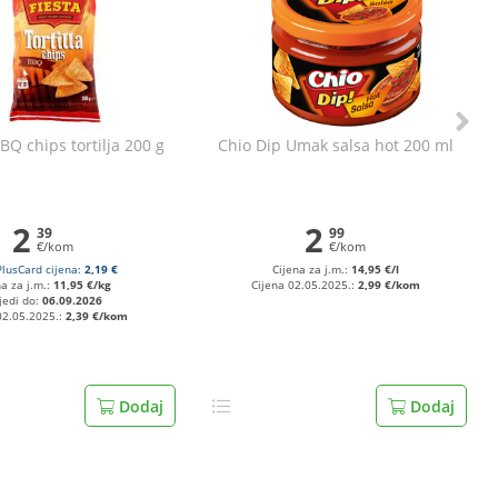
BBQ chips tortilja 200 g
Chio Dip Umak salsa hot 200 ml
2
2
39
99
€/kom
€/kom
PlusCard cijena:
2,19 €
Cijena za j.m.:
14,95 €/l
na za j.m.:
11,95 €/kg
Cijena 02.05.2025.:
2,99 €/kom
jedi do:
06.09.2026
02.05.2025.:
2,39 €/kom
Dodaj
Dodaj