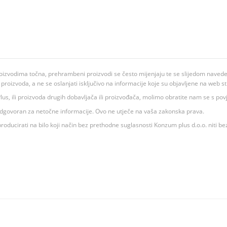
oizvodima točna, prehrambeni proizvodi se često mijenjaju te se slijedom navedeno
ju proizvoda, a ne se oslanjati isključivo na informacije koje su objavljene na web st
 K Plus, ili proizvoda drugih dobavljača ili proizvođača, molimo obratite nam se s p
 odgovoran za netočne informacije. Ovo ne utječe na vaša zakonska prava.
roducirati na bilo koji način bez prethodne suglasnosti Konzum plus d.o.o. niti be