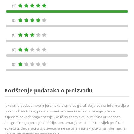
(1)
(0)
(0)
(0)
(0)
Korištenje podataka o proizvodu
Iako smo poduzeli sve mjere kako bismo osigurali da je svaka informacija o
proizvodima točna, prehrambeni proizvodi se često mijenjaju te se
slijedom navedenoga sastojci, količina sastojaka, nutritivna vrijednost,
alergeni mogu promjeniti. Prije konzumacije trebali biste uvijek pročitati
etiketu tj. deklaraciju proizvoda, a ne se oslanjati isključivo na informacije
koje su objavljene na web stranici.