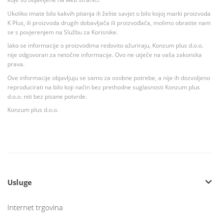
Ukoliko imate bilo kakvih pitanja ili želite savjet o bilo kojoj marki proizvoda
K Plus, ili proizvoda drugih dobavljača ili proizvođača, molimo obratite nam
se s povjerenjem na Službu za Korisnike.
Iako se informacije o proizvodima redovito ažuriraju, Konzum plus d.o.o.
nije odgovoran za netočne informacije. Ovo ne utječe na vaša zakonska
prava.
Ove informacije objavljuju se samo za osobne potrebe, a nije ih dozvoljeno
reproducirati na bilo koji način bez prethodne suglasnosti Konzum plus
d.o.o. niti bez pisane potvrde.
Konzum plus d.o.o.
Usluge
Internet trgovina