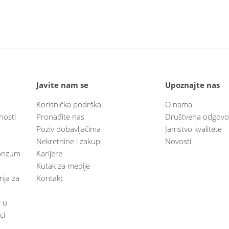
Javite nam se
Upoznajte nas
Korisnička podrška
O nama
nosti
Pronađite nas
Društvena odgovo
Poziv dobavljačima
Jamstvo kvalitete
Nekretnine i zakupi
Novosti
 Konzum
Karijere
Kutak za medije
anja za
Kontakt
e u
ci