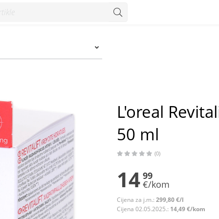
 ml - Konzum
L'oreal Revit
50 ml
(0)
14
99
€/kom
Cijena za j.m.:
299,80 €/l
Cijena 02.05.2025.:
14,49 €/kom