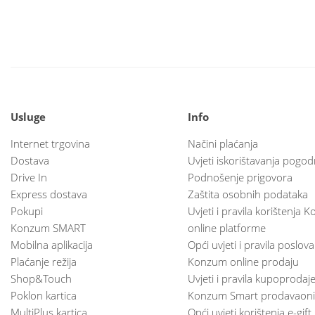
Usluge
Info
Internet trgovina
Načini plaćanja
Dostava
Uvjeti iskorištavanja pogod
Drive In
Podnošenje prigovora
Express dostava
Zaštita osobnih podataka
Pokupi
Uvjeti i pravila korištenja
Konzum SMART
online platforme
Mobilna aplikacija
Opći uvjeti i pravila poslov
Plaćanje režija
Konzum online prodaju
Shop&Touch
Uvjeti i pravila kupoprodaj
Poklon kartica
Konzum Smart prodavaoni
MultiPlus kartica
Opći uvjeti korištenja e-gift