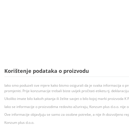
Korištenje podataka o proizvodu
Iako smo poduzeli sve mjere kako bismo osigurali da je svaka informacija o pr
promjeniti. Prije konzumacije trebali biste uvijek pročitati etiketu tj. deklaraci
Ukoliko imate bilo kakvih pitanja ili želite savjet o bilo kojoj marki proizvoda
Iako se informacije o proizvodima redovito ažuriraju, Konzum plus d.o.o. nije
Ove informacije objavljuju se samo za osobne potrebe, a nije ih dozvoljeno rep
Konzum plus d.o.o.