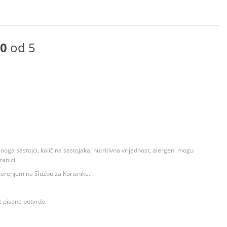
0
od 5
ga sastojci, količina sastojaka, nutritivna vrijednost, alergeni mogu
ranici.
ovjerenjem na Službu za Korisnike.
z pisane potvrde.