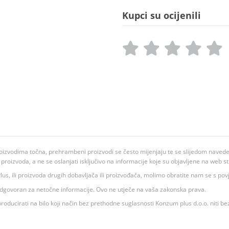
Kupci su ocijenili
oizvodima točna, prehrambeni proizvodi se često mijenjaju te se slijedom navedeno
ju proizvoda, a ne se oslanjati isključivo na informacije koje su objavljene na web st
 K Plus, ili proizvoda drugih dobavljača ili proizvođača, molimo obratite nam se s p
 odgovoran za netočne informacije. Ovo ne utječe na vaša zakonska prava.
roducirati na bilo koji način bez prethodne suglasnosti Konzum plus d.o.o. niti be