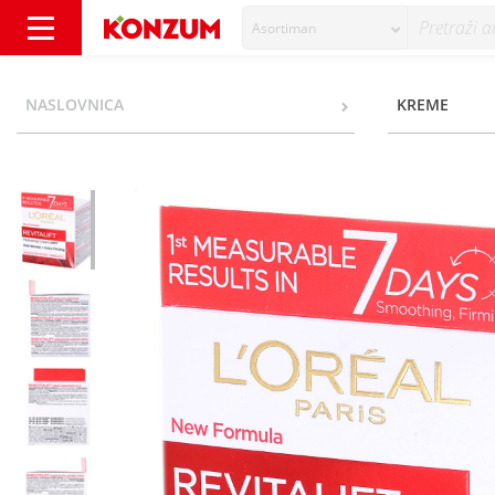
Asortiman
L'oreal Revitalift Hydrating Dnevna krema 50
NASLOVNICA
KREME