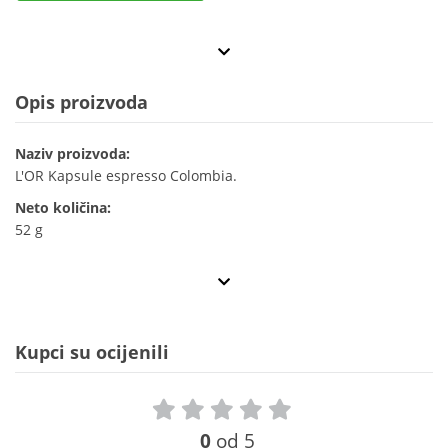
Opis proizvoda
Naziv proizvoda:
L'OR Kapsule espresso Colombia.
Neto količina:
52 g
Kupci su ocijenili
0
od 5