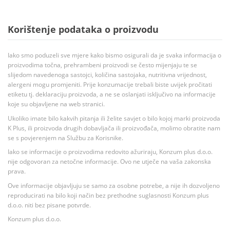
Korištenje podataka o proizvodu
Iako smo poduzeli sve mjere kako bismo osigurali da je svaka informacija o
proizvodima točna, prehrambeni proizvodi se često mijenjaju te se
slijedom navedenoga sastojci, količina sastojaka, nutritivna vrijednost,
alergeni mogu promjeniti. Prije konzumacije trebali biste uvijek pročitati
etiketu tj. deklaraciju proizvoda, a ne se oslanjati isključivo na informacije
koje su objavljene na web stranici.
Ukoliko imate bilo kakvih pitanja ili želite savjet o bilo kojoj marki proizvoda
K Plus, ili proizvoda drugih dobavljača ili proizvođača, molimo obratite nam
se s povjerenjem na Službu za Korisnike.
Iako se informacije o proizvodima redovito ažuriraju, Konzum plus d.o.o.
nije odgovoran za netočne informacije. Ovo ne utječe na vaša zakonska
prava.
Ove informacije objavljuju se samo za osobne potrebe, a nije ih dozvoljeno
reproducirati na bilo koji način bez prethodne suglasnosti Konzum plus
d.o.o. niti bez pisane potvrde.
Konzum plus d.o.o.