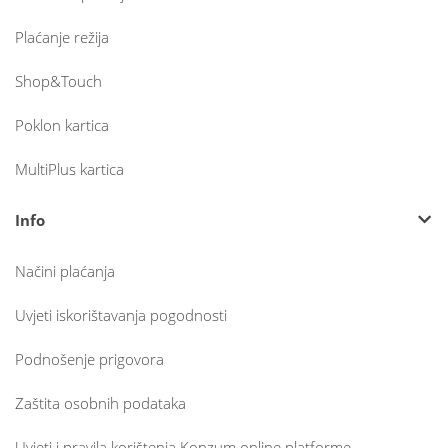
Plaćanje režija
Shop&Touch
Poklon kartica
MultiPlus kartica
Info
Načini plaćanja
Uvjeti iskorištavanja pogodnosti
Podnošenje prigovora
Zaštita osobnih podataka
Uvjeti i pravila korištenja Konzum online platforme