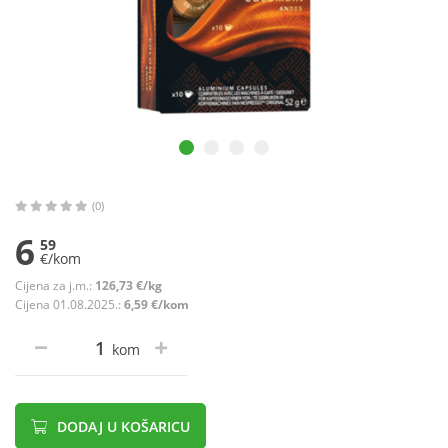
(0)
6
59
€/kom
Cijena za j.m.:
126,73 €/kg
Cijena 01.08.2025.:
6,59 €/kom
kom
DODAJ U KOŠARICU