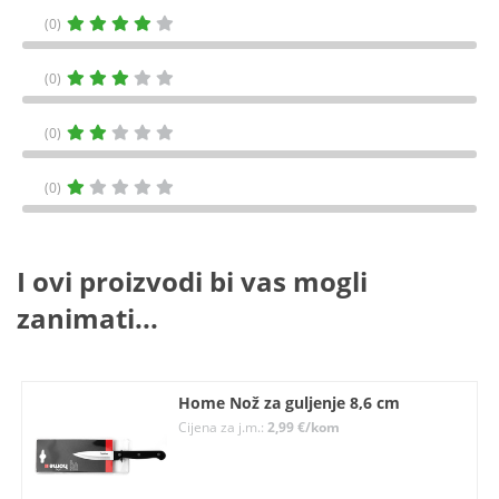
(0)
(0)
(0)
(0)
I ovi proizvodi bi vas mogli
zanimati...
Home Nož za guljenje 8,6 cm
Cijena za j.m.:
2,99 €/kom