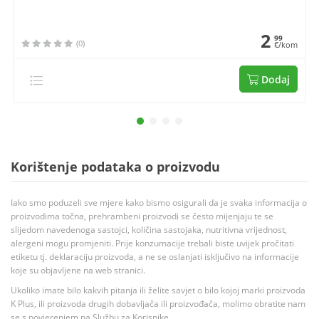
2
99
(0)
€/kom
Dodaj
Korištenje podataka o proizvodu
Iako smo poduzeli sve mjere kako bismo osigurali da je svaka informacija o
proizvodima točna, prehrambeni proizvodi se često mijenjaju te se
slijedom navedenoga sastojci, količina sastojaka, nutritivna vrijednost,
alergeni mogu promjeniti. Prije konzumacije trebali biste uvijek pročitati
etiketu tj. deklaraciju proizvoda, a ne se oslanjati isključivo na informacije
koje su objavljene na web stranici.
Ukoliko imate bilo kakvih pitanja ili želite savjet o bilo kojoj marki proizvoda
K Plus, ili proizvoda drugih dobavljača ili proizvođača, molimo obratite nam
se s povjerenjem na Službu za Korisnike.