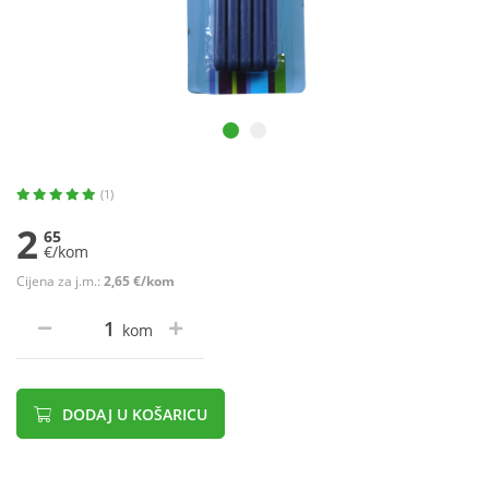
(1)
2
65
€/kom
Cijena za j.m.:
2,65 €/kom
kom
DODAJ U KOŠARICU