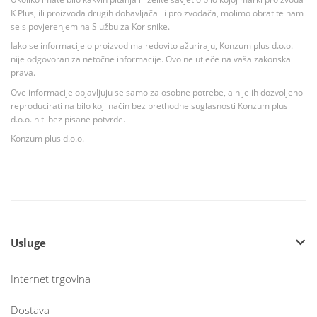
K Plus, ili proizvoda drugih dobavljača ili proizvođača, molimo obratite nam
se s povjerenjem na Službu za Korisnike.
Iako se informacije o proizvodima redovito ažuriraju, Konzum plus d.o.o.
nije odgovoran za netočne informacije. Ovo ne utječe na vaša zakonska
prava.
Ove informacije objavljuju se samo za osobne potrebe, a nije ih dozvoljeno
reproducirati na bilo koji način bez prethodne suglasnosti Konzum plus
d.o.o. niti bez pisane potvrde.
Konzum plus d.o.o.
Usluge
Internet trgovina
Dostava