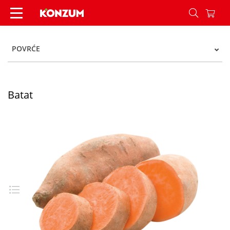
Batat - Konzum
POVRĆE
Batat