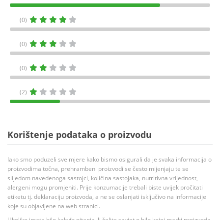
(0)
(0)
(0)
(2)
Korištenje podataka o proizvodu
Iako smo poduzeli sve mjere kako bismo osigurali da je svaka informacija o
proizvodima točna, prehrambeni proizvodi se često mijenjaju te se
slijedom navedenoga sastojci, količina sastojaka, nutritivna vrijednost,
alergeni mogu promjeniti. Prije konzumacije trebali biste uvijek pročitati
etiketu tj. deklaraciju proizvoda, a ne se oslanjati isključivo na informacije
koje su objavljene na web stranici.
Ukoliko imate bilo kakvih pitanja ili želite savjet o bilo kojoj marki proizvoda