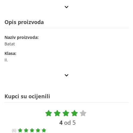
Opis proizvoda
Naziv proizvoda:
Batat
Klasa:
II.
Kupci su ocijenili
4
od 5
(6)