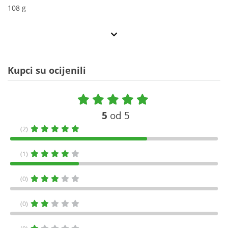
108 g
Kupci su ocijenili
5
od 5
(2)
(1)
(0)
(0)