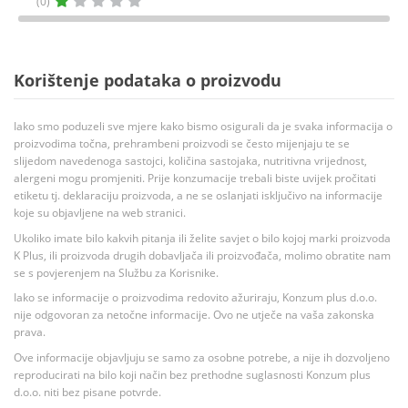
(0)
Korištenje podataka o proizvodu
Iako smo poduzeli sve mjere kako bismo osigurali da je svaka informacija o
proizvodima točna, prehrambeni proizvodi se često mijenjaju te se
slijedom navedenoga sastojci, količina sastojaka, nutritivna vrijednost,
alergeni mogu promjeniti. Prije konzumacije trebali biste uvijek pročitati
etiketu tj. deklaraciju proizvoda, a ne se oslanjati isključivo na informacije
koje su objavljene na web stranici.
Ukoliko imate bilo kakvih pitanja ili želite savjet o bilo kojoj marki proizvoda
K Plus, ili proizvoda drugih dobavljača ili proizvođača, molimo obratite nam
se s povjerenjem na Službu za Korisnike.
Iako se informacije o proizvodima redovito ažuriraju, Konzum plus d.o.o.
nije odgovoran za netočne informacije. Ovo ne utječe na vaša zakonska
prava.
Ove informacije objavljuju se samo za osobne potrebe, a nije ih dozvoljeno
reproducirati na bilo koji način bez prethodne suglasnosti Konzum plus
d.o.o. niti bez pisane potvrde.