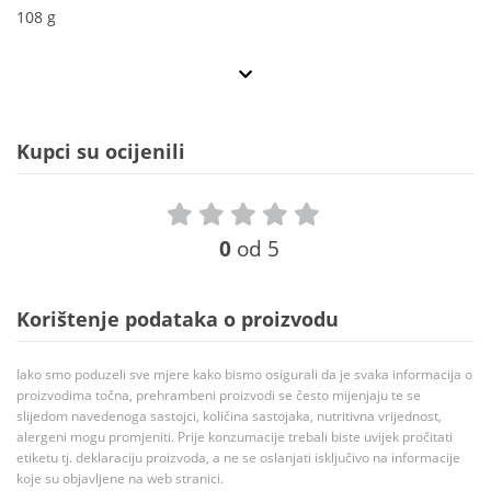
108 g
Kupci su ocijenili
0
od 5
Korištenje podataka o proizvodu
Iako smo poduzeli sve mjere kako bismo osigurali da je svaka informacija o
proizvodima točna, prehrambeni proizvodi se često mijenjaju te se
slijedom navedenoga sastojci, količina sastojaka, nutritivna vrijednost,
alergeni mogu promjeniti. Prije konzumacije trebali biste uvijek pročitati
etiketu tj. deklaraciju proizvoda, a ne se oslanjati isključivo na informacije
koje su objavljene na web stranici.