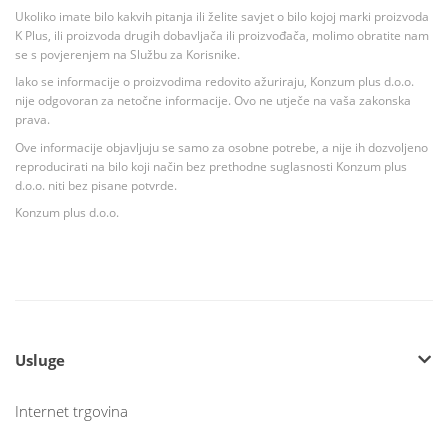
Ukoliko imate bilo kakvih pitanja ili želite savjet o bilo kojoj marki proizvoda
K Plus, ili proizvoda drugih dobavljača ili proizvođača, molimo obratite nam
se s povjerenjem na Službu za Korisnike.
Iako se informacije o proizvodima redovito ažuriraju, Konzum plus d.o.o.
nije odgovoran za netočne informacije. Ovo ne utječe na vaša zakonska
prava.
Ove informacije objavljuju se samo za osobne potrebe, a nije ih dozvoljeno
reproducirati na bilo koji način bez prethodne suglasnosti Konzum plus
d.o.o. niti bez pisane potvrde.
Konzum plus d.o.o.
Usluge
Internet trgovina