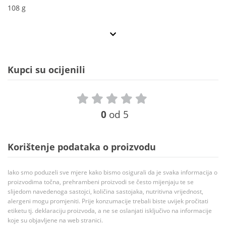
108 g
Kupci su ocijenili
0
od 5
Korištenje podataka o proizvodu
Iako smo poduzeli sve mjere kako bismo osigurali da je svaka informacija o
proizvodima točna, prehrambeni proizvodi se često mijenjaju te se
slijedom navedenoga sastojci, količina sastojaka, nutritivna vrijednost,
alergeni mogu promjeniti. Prije konzumacije trebali biste uvijek pročitati
etiketu tj. deklaraciju proizvoda, a ne se oslanjati isključivo na informacije
koje su objavljene na web stranici.