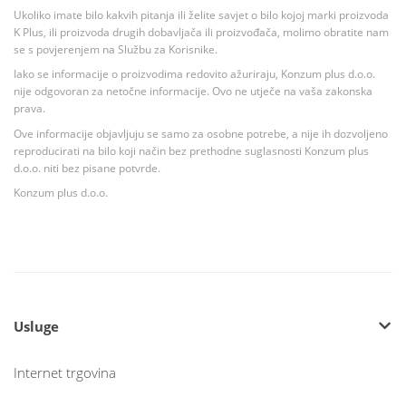
Ukoliko imate bilo kakvih pitanja ili želite savjet o bilo kojoj marki proizvoda
K Plus, ili proizvoda drugih dobavljača ili proizvođača, molimo obratite nam
se s povjerenjem na Službu za Korisnike.
Iako se informacije o proizvodima redovito ažuriraju, Konzum plus d.o.o.
nije odgovoran za netočne informacije. Ovo ne utječe na vaša zakonska
prava.
Ove informacije objavljuju se samo za osobne potrebe, a nije ih dozvoljeno
reproducirati na bilo koji način bez prethodne suglasnosti Konzum plus
d.o.o. niti bez pisane potvrde.
Konzum plus d.o.o.
Usluge
Internet trgovina