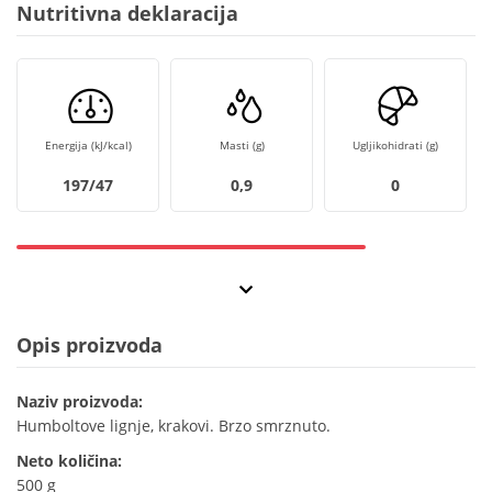
Nutritivna deklaracija
Energija (kJ/kcal)
Masti (g)
Ugljikohidrati (g)
197/47
0,9
0
Opis proizvoda
Naziv proizvoda:
Humboltove lignje, krakovi. Brzo smrznuto.
Neto količina:
500 g