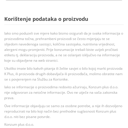
Korištenje podataka o proizvodu
Iako smo poduzeli sve mjere kako bismo osigurali da je svaka informacija o
proizvodima točna, prehrambeni proizvodi se često mijenjaju te se
slijedom navedenoga sastojci, količina sastojaka, nutritivna vrijednost,
alergeni mogu promjeniti. Prije konzumacije trebali biste uvijek pročitati
etiketu tj. deklaraciju proizvoda, a ne se oslanjati isključivo na informacije
koje su objavljene na web stranici.
Ukoliko imate bilo kakvih pitanja ili želite savjet o bilo kojoj marki proizvoda
K Plus, ili proizvoda drugih dobavljača ili proizvođača, molimo obratite nam
se s povjerenjem na Službu za Korisnike.
Iako se informacije o proizvodima redovito ažuriraju, Konzum plus d.o.o.
nije odgovoran za netočne informacije. Ovo ne utječe na vaša zakonska
prava.
Ove informacije objavljuju se samo za osobne potrebe, a nije ih dozvoljeno
reproducirati na bilo koji način bez prethodne suglasnosti Konzum plus
d.o.o. niti bez pisane potvrde.
Konzum plus d.o.o.