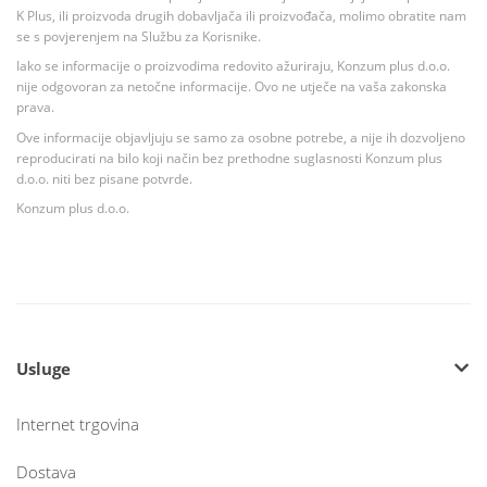
K Plus, ili proizvoda drugih dobavljača ili proizvođača, molimo obratite nam
se s povjerenjem na Službu za Korisnike.
Iako se informacije o proizvodima redovito ažuriraju, Konzum plus d.o.o.
nije odgovoran za netočne informacije. Ovo ne utječe na vaša zakonska
prava.
Ove informacije objavljuju se samo za osobne potrebe, a nije ih dozvoljeno
reproducirati na bilo koji način bez prethodne suglasnosti Konzum plus
d.o.o. niti bez pisane potvrde.
Konzum plus d.o.o.
Usluge
Internet trgovina
Dostava