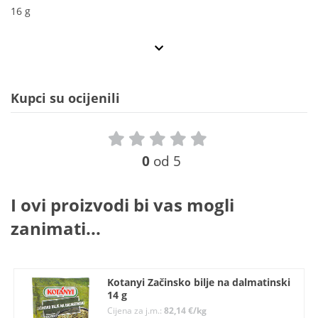
16 g
Kupci su ocijenili
0
od 5
I ovi proizvodi bi vas mogli
zanimati...
Kotanyi Začinsko bilje na dalmatinski
14 g
Cijena za j.m.:
82,14 €/kg