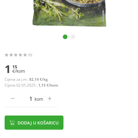
(0)
1
15
€/kom
Cijena za j.m.:
82,14 €/kg
Cijena 02.05.2025.:
1,15 €/kom
kom
DODAJ U KOŠARICU