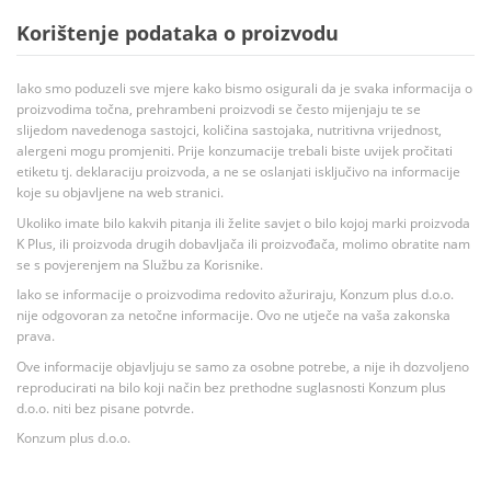
Korištenje podataka o proizvodu
Iako smo poduzeli sve mjere kako bismo osigurali da je svaka informacija o
proizvodima točna, prehrambeni proizvodi se često mijenjaju te se
slijedom navedenoga sastojci, količina sastojaka, nutritivna vrijednost,
alergeni mogu promjeniti. Prije konzumacije trebali biste uvijek pročitati
etiketu tj. deklaraciju proizvoda, a ne se oslanjati isključivo na informacije
koje su objavljene na web stranici.
Ukoliko imate bilo kakvih pitanja ili želite savjet o bilo kojoj marki proizvoda
K Plus, ili proizvoda drugih dobavljača ili proizvođača, molimo obratite nam
se s povjerenjem na Službu za Korisnike.
Iako se informacije o proizvodima redovito ažuriraju, Konzum plus d.o.o.
nije odgovoran za netočne informacije. Ovo ne utječe na vaša zakonska
prava.
Ove informacije objavljuju se samo za osobne potrebe, a nije ih dozvoljeno
reproducirati na bilo koji način bez prethodne suglasnosti Konzum plus
d.o.o. niti bez pisane potvrde.
Konzum plus d.o.o.