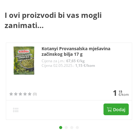
I ovi proizvodi bi vas mogli
zanimati...
Kotanyi Provansalska mješavina
začinskog bilja 17 g
Cijena za j.m.:
67,65 €/kg
Cijena 02.05.2025.:
1,15 €/kom
1
15
(0)
€/kom
Dodaj