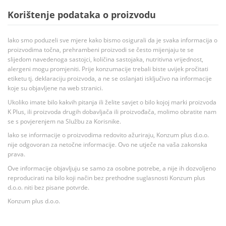
Korištenje podataka o proizvodu
Iako smo poduzeli sve mjere kako bismo osigurali da je svaka informacija o
proizvodima točna, prehrambeni proizvodi se često mijenjaju te se
slijedom navedenoga sastojci, količina sastojaka, nutritivna vrijednost,
alergeni mogu promjeniti. Prije konzumacije trebali biste uvijek pročitati
etiketu tj. deklaraciju proizvoda, a ne se oslanjati isključivo na informacije
koje su objavljene na web stranici.
Ukoliko imate bilo kakvih pitanja ili želite savjet o bilo kojoj marki proizvoda
K Plus, ili proizvoda drugih dobavljača ili proizvođača, molimo obratite nam
se s povjerenjem na Službu za Korisnike.
Iako se informacije o proizvodima redovito ažuriraju, Konzum plus d.o.o.
nije odgovoran za netočne informacije. Ovo ne utječe na vaša zakonska
prava.
Ove informacije objavljuju se samo za osobne potrebe, a nije ih dozvoljeno
reproducirati na bilo koji način bez prethodne suglasnosti Konzum plus
d.o.o. niti bez pisane potvrde.
Konzum plus d.o.o.