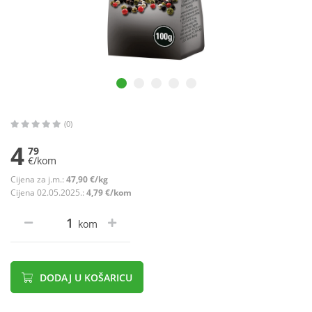
(0)
4
79
€/kom
Cijena za j.m.:
47,90 €/kg
Cijena 02.05.2025.:
4,79 €/kom
kom
DODAJ U KOŠARICU