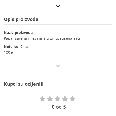
Opis proizvoda
Naziv proizvoda:
Papar šarena mješavina u zrnu, sušena-začin.
Neto količina:
100 g
Kupci su ocijenili
0
od 5