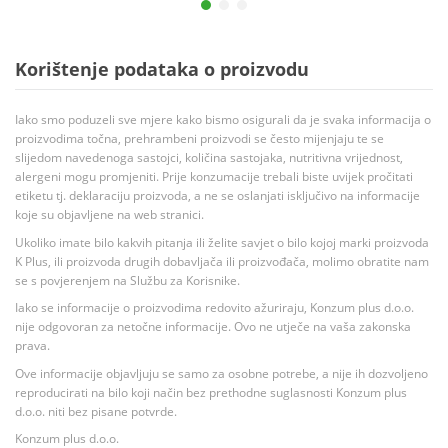
Korištenje podataka o proizvodu
Iako smo poduzeli sve mjere kako bismo osigurali da je svaka informacija o
proizvodima točna, prehrambeni proizvodi se često mijenjaju te se
slijedom navedenoga sastojci, količina sastojaka, nutritivna vrijednost,
alergeni mogu promjeniti. Prije konzumacije trebali biste uvijek pročitati
etiketu tj. deklaraciju proizvoda, a ne se oslanjati isključivo na informacije
koje su objavljene na web stranici.
Ukoliko imate bilo kakvih pitanja ili želite savjet o bilo kojoj marki proizvoda
K Plus, ili proizvoda drugih dobavljača ili proizvođača, molimo obratite nam
se s povjerenjem na Službu za Korisnike.
Iako se informacije o proizvodima redovito ažuriraju, Konzum plus d.o.o.
nije odgovoran za netočne informacije. Ovo ne utječe na vaša zakonska
prava.
Ove informacije objavljuju se samo za osobne potrebe, a nije ih dozvoljeno
reproducirati na bilo koji način bez prethodne suglasnosti Konzum plus
d.o.o. niti bez pisane potvrde.
Konzum plus d.o.o.