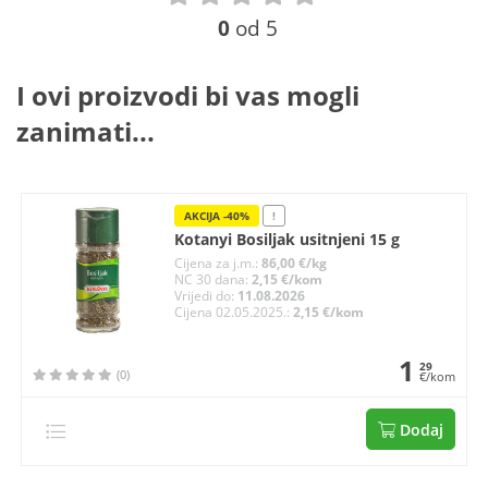
0
od 5
I ovi proizvodi bi vas mogli
zanimati...
AKCIJA -40%
!
Kotanyi Bosiljak usitnjeni 15 g
Cijena za j.m.:
86,00 €/kg
NC 30 dana:
2,15 €/kom
Vrijedi do:
11.08.2026
Cijena 02.05.2025.:
2,15 €/kom
1
29
(0)
€/kom
Dodaj