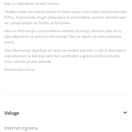
koje su objavljene na web stranici.
Ukoliko imate bilo kakvih pitanja ili želite savjet o bilo kojoj marki proizvoda
K Plus, ili proizvoda drugih dobavljača ili proizvođača, molimo obratite nam
se s povjerenjem na Službu za Korisnike.
Iako se informacije o proizvodima redovito ažuriraju, Konzum plus d.o.o.
nije odgovoran za netočne informacije. Ovo ne utječe na vaša zakonska
prava.
Ove informacije objavljuju se samo za osobne potrebe, a nije ih dozvoljeno
reproducirati na bilo koji način bez prethodne suglasnosti Konzum plus
d.o.o. niti bez pisane potvrde.
Konzum plus d.o.o.
Usluge
Internet trgovina