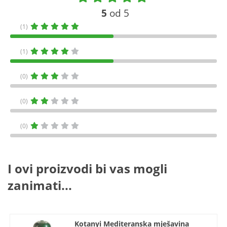
5
od 5
(1)
(1)
(0)
(0)
(0)
I ovi proizvodi bi vas mogli
zanimati...
Kotanyi Mediteranska mješavina