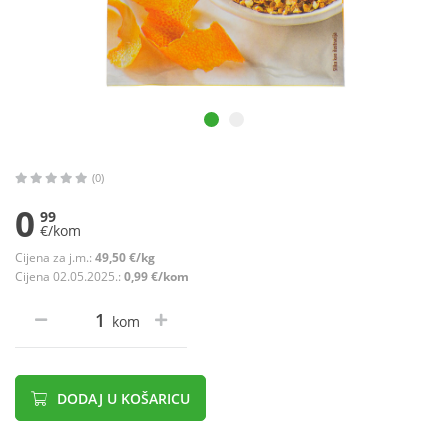
(0)
0
99
€/kom
Cijena za j.m.:
49,50 €/kg
Cijena 02.05.2025.:
0,99 €/kom
kom
DODAJ U KOŠARICU