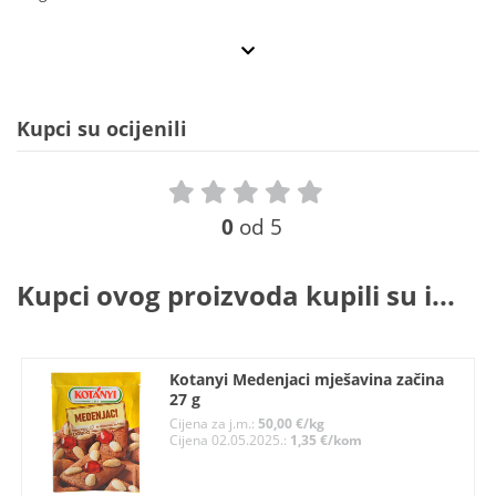
Kupci su ocijenili
0
od 5
Kupci ovog proizvoda kupili su i...
Kotanyi Medenjaci mješavina začina
27 g
Cijena za j.m.:
50,00 €/kg
Cijena 02.05.2025.:
1,35 €/kom