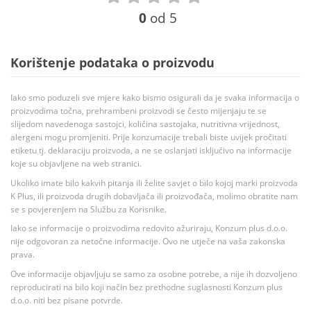
0
od 5
Korištenje podataka o proizvodu
Iako smo poduzeli sve mjere kako bismo osigurali da je svaka informacija o
proizvodima točna, prehrambeni proizvodi se često mijenjaju te se
slijedom navedenoga sastojci, količina sastojaka, nutritivna vrijednost,
alergeni mogu promjeniti. Prije konzumacije trebali biste uvijek pročitati
etiketu tj. deklaraciju proizvoda, a ne se oslanjati isključivo na informacije
koje su objavljene na web stranici.
Ukoliko imate bilo kakvih pitanja ili želite savjet o bilo kojoj marki proizvoda
K Plus, ili proizvoda drugih dobavljača ili proizvođača, molimo obratite nam
se s povjerenjem na Službu za Korisnike.
Iako se informacije o proizvodima redovito ažuriraju, Konzum plus d.o.o.
nije odgovoran za netočne informacije. Ovo ne utječe na vaša zakonska
prava.
Ove informacije objavljuju se samo za osobne potrebe, a nije ih dozvoljeno
reproducirati na bilo koji način bez prethodne suglasnosti Konzum plus
d.o.o. niti bez pisane potvrde.