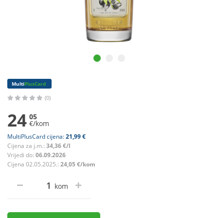
Multi
PlusCard
(0)
24
05
€/kom
MultiPlusCard cijena:
21,99 €
Cijena za j.m.:
34,36 €/l
Vrijedi do:
06.09.2026
Cijena 02.05.2025.:
24,05 €/kom
kom