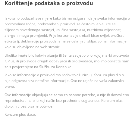
Korištenje podataka o proizvodu
Iako smo poduzeli sve mjere kako bismo osigurali da je svaka informacija o
proizvodima točna, prehrambeni proizvodi se često mijenjaju te se
slijedom navedenoga sastojci, količina sastojaka, nutritivna vrijednost,
alergeni mogu promjeniti. Prije konzumacije trebali biste uvijek pročitati
etiketu tj. deklaraciju proizvoda, a ne se oslanjati isključivo na informacije
koje su objavljene na web stranici.
Ukoliko imate bilo kakvih pitanja ili želite savjet o bilo kojoj marki proizvoda
K Plus, ili proizvoda drugih dobavljača ili proizvođača, molimo obratite nam
se s povjerenjem na Službu za Korisnike.
Iako se informacije o proizvodima redovito ažuriraju, Konzum plus d.o.o.
nije odgovoran za netočne informacije. Ovo ne utječe na vaša zakonska
prava.
Ove informacije objavljuju se samo za osobne potrebe, a nije ih dozvoljeno
reproducirati na bilo koji način bez prethodne suglasnosti Konzum plus
d.o.o. niti bez pisane potvrde.
Konzum plus d.o.o.