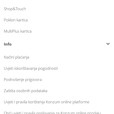
Shop&Touch
Poklon kartica
MultiPlus kartica
Info
Načini plaćanja
Uvjeti iskorištavanja pogodnosti
Podnošenje prigovora
Zaštita osobnih podataka
Uvjeti i pravila korištenja Konzum online platforme
Opći uvjeti i pravila poslovanja za Konzum online prodaju