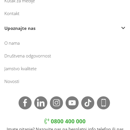
Kutak za medije
Kontakt
Upoznajte nas
O nama
Društvena odgovornost
Jamstvo kvalitete
Novosti
0800 400 000
Imate pitanje? Nazovite nas na besplatni info telefon ili nas