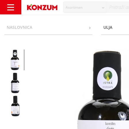
Asortiman
Konfin buža Ekstra djevičansko maslinovo ulj
NASLOVNICA
ULJA