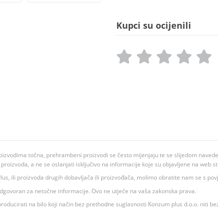
Kupci su ocijenili
oizvodima točna, prehrambeni proizvodi se često mijenjaju te se slijedom navedeno
ju proizvoda, a ne se oslanjati isključivo na informacije koje su objavljene na web st
 K Plus, ili proizvoda drugih dobavljača ili proizvođača, molimo obratite nam se s p
 odgovoran za netočne informacije. Ovo ne utječe na vaša zakonska prava.
roducirati na bilo koji način bez prethodne suglasnosti Konzum plus d.o.o. niti be