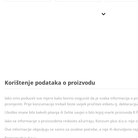
Korištenje podataka o proizvodu
Iako smo poduzeli sve mjere kako bismo osigurali da je svaka informacija o pr
promjeniti. Prije konzumacije trebali biste uvijek pročitati etiketu tj. deklaraci
Ukoliko imate bilo kakvih pitanja ili želite savjet o bilo kojoj marki proizvoda
Iako se informacije o proizvodima redovito ažuriraju, Konzum plus d.o.o. nije
Ove informacije objavljuju se samo za osobne potrebe, a nije ih dozvoljeno rep
Konzum plus d.o.o.