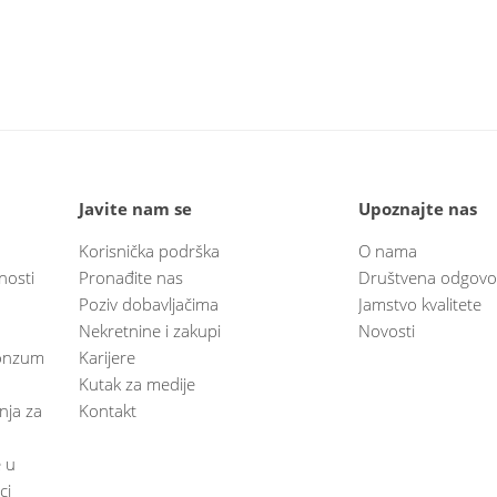
Javite nam se
Upoznajte nas
Korisnička podrška
O nama
nosti
Pronađite nas
Društvena odgovo
Poziv dobavljačima
Jamstvo kvalitete
Nekretnine i zakupi
Novosti
 Konzum
Karijere
Kutak za medije
anja za
Kontakt
e u
ci