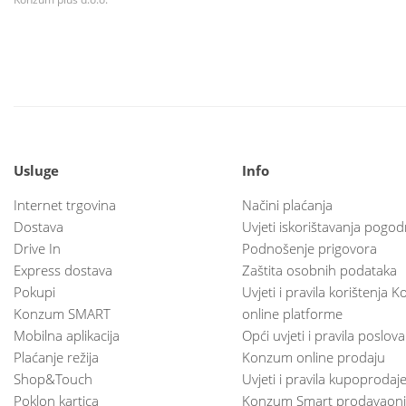
Usluge
Info
Internet trgovina
Načini plaćanja
Dostava
Uvjeti iskorištavanja pogod
Drive In
Podnošenje prigovora
Express dostava
Zaštita osobnih podataka
Pokupi
Uvjeti i pravila korištenja
Konzum SMART
online platforme
Mobilna aplikacija
Opći uvjeti i pravila poslov
Plaćanje režija
Konzum online prodaju
Shop&Touch
Uvjeti i pravila kupoprodaj
Poklon kartica
Konzum Smart prodavaoni