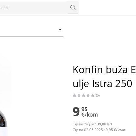
e Istra 250 ml - Konzum
Konfin buža E
ulje Istra 250
(0)
9
95
€/kom
Cijena za j.m.:
39,80 €/l
Cijena 02.05.2025.:
9,95 €/kom