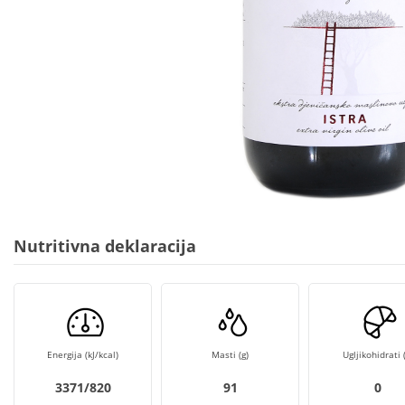
Nutritivna deklaracija
Energija (kJ/kcal)
Masti (g)
Ugljikohidrati (
3371/820
91
0