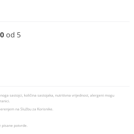
0
od 5
ga sastojci, količina sastojaka, nutritivna vrijednost, alergeni mogu
ranici.
ovjerenjem na Službu za Korisnike.
z pisane potvrde.