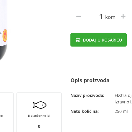
kom
DODAJ U KOŠARICU
Opis proizvoda
Naziv proizvoda:
Ekstra d
izravno 
Neto količina:
250 ml
g)
Bjelančevine (g)
0