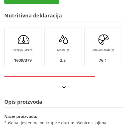
Nutritivna deklaracija
Energija (kJ/kcal)
Masti (g)
Ugljikohidrati (g)
1609/379
2,5
76,1
Opis proizvoda
Naziv proizvoda:
Sušena tjestenina od krupice durum pšenice s jajima.