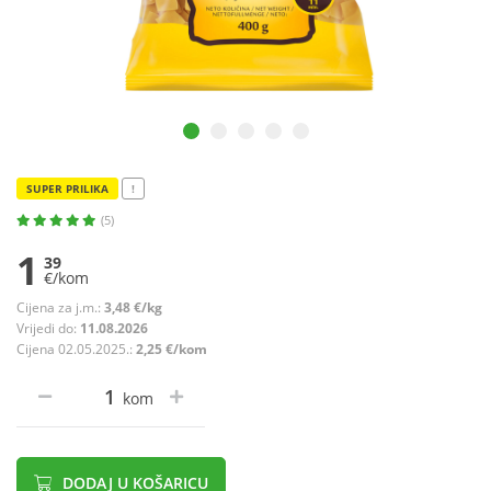
SUPER PRILIKA
!
(5)
1
39
€/kom
Cijena za j.m.:
3,48 €/kg
Vrijedi do:
11.08.2026
Cijena 02.05.2025.:
2,25 €/kom
kom
DODAJ U KOŠARICU