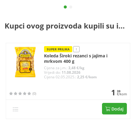
Kupci ovog proizvoda kupili su i...
SUPER PRILIKA
!
Koleda Široki rezanci s jajima i
mrkvom 400 g
Cijena za j.m.:
3,48 €/kg
Vrijedi do:
11.08.2026
Cijena 02.05.2025.:
2,25 €/kom
1
39
(0)
€/kom
Dodaj