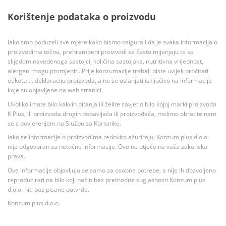
Korištenje podataka o proizvodu
Iako smo poduzeli sve mjere kako bismo osigurali da je svaka informacija o
proizvodima točna, prehrambeni proizvodi se često mijenjaju te se
slijedom navedenoga sastojci, količina sastojaka, nutritivna vrijednost,
alergeni mogu promjeniti. Prije konzumacije trebali biste uvijek pročitati
etiketu tj. deklaraciju proizvoda, a ne se oslanjati isključivo na informacije
koje su objavljene na web stranici.
Ukoliko imate bilo kakvih pitanja ili želite savjet o bilo kojoj marki proizvoda
K Plus, ili proizvoda drugih dobavljača ili proizvođača, molimo obratite nam
se s povjerenjem na Službu za Korisnike.
Iako se informacije o proizvodima redovito ažuriraju, Konzum plus d.o.o.
nije odgovoran za netočne informacije. Ovo ne utječe na vaša zakonska
prava.
Ove informacije objavljuju se samo za osobne potrebe, a nije ih dozvoljeno
reproducirati na bilo koji način bez prethodne suglasnosti Konzum plus
d.o.o. niti bez pisane potvrde.
Konzum plus d.o.o.