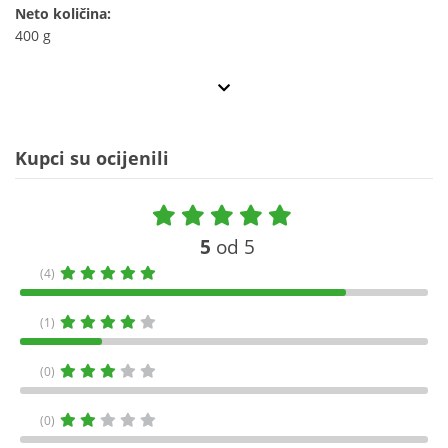
Neto količina:
400 g
Kupci su ocijenili
5
od 5
(4)
(1)
(0)
(0)