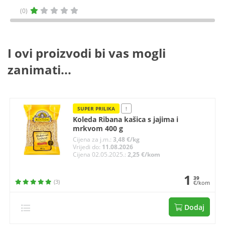
(0)
I ovi proizvodi bi vas mogli
zanimati...
SUPER PRILIKA
!
Koleda Ribana kašica s jajima i
mrkvom 400 g
Cijena za j.m.:
3,48 €/kg
Vrijedi do:
11.08.2026
Cijena 02.05.2025.:
2,25 €/kom
1
39
(3)
€/kom
Dodaj