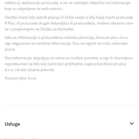
etiketu tj. deklaraciju proizvoda, a ne se oslanjati isključivo na informacije
koje su objavljene na web stranici.
Ukoliko imate bilo kakvih pitanja ili želite savjet o bilo kojoj marki proizvoda
K Plus, ili proizvoda drugih dobavljača ili proizvođača, molimo obratite nam
se s povjerenjem na Službu za Korisnike.
Iako se informacije o proizvodima redovito ažuriraju, Konzum plus d.o.o.
nije odgovoran za netočne informacije. Ovo ne utječe na vaša zakonska
prava.
Ove informacije objavljuju se samo za osobne potrebe, a nije ih dozvoljeno
reproducirati na bilo koji način bez prethodne suglasnosti Konzum plus
d.o.o. niti bez pisane potvrde.
Konzum plus d.o.o.
Usluge