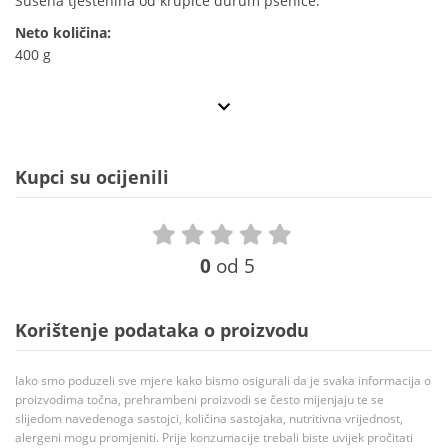
Sušena tjestenina od krupice durum pšenice.
Neto količina:
400 g
Kupci su ocijenili
0
od 5
Korištenje podataka o proizvodu
Iako smo poduzeli sve mjere kako bismo osigurali da je svaka informacija o
proizvodima točna, prehrambeni proizvodi se često mijenjaju te se
slijedom navedenoga sastojci, količina sastojaka, nutritivna vrijednost,
alergeni mogu promjeniti. Prije konzumacije trebali biste uvijek pročitati