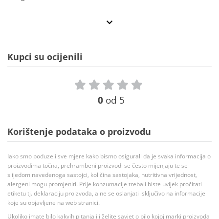
Kupci su ocijenili
0
od 5
Korištenje podataka o proizvodu
Iako smo poduzeli sve mjere kako bismo osigurali da je svaka informacija o
proizvodima točna, prehrambeni proizvodi se često mijenjaju te se
slijedom navedenoga sastojci, količina sastojaka, nutritivna vrijednost,
alergeni mogu promjeniti. Prije konzumacije trebali biste uvijek pročitati
etiketu tj. deklaraciju proizvoda, a ne se oslanjati isključivo na informacije
koje su objavljene na web stranici.
Ukoliko imate bilo kakvih pitanja ili želite savjet o bilo kojoj marki proizvoda