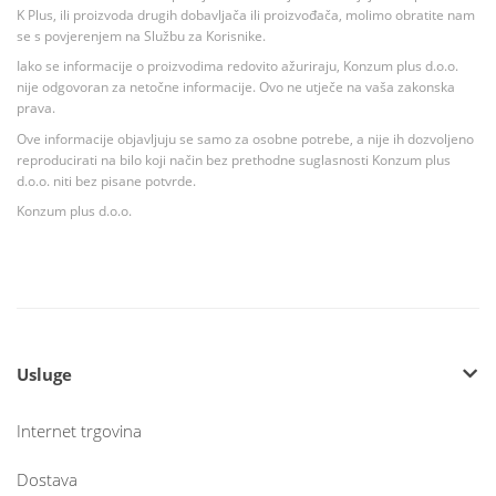
K Plus, ili proizvoda drugih dobavljača ili proizvođača, molimo obratite nam
se s povjerenjem na Službu za Korisnike.
Iako se informacije o proizvodima redovito ažuriraju, Konzum plus d.o.o.
nije odgovoran za netočne informacije. Ovo ne utječe na vaša zakonska
prava.
Ove informacije objavljuju se samo za osobne potrebe, a nije ih dozvoljeno
reproducirati na bilo koji način bez prethodne suglasnosti Konzum plus
d.o.o. niti bez pisane potvrde.
Konzum plus d.o.o.
Usluge
Internet trgovina
Dostava