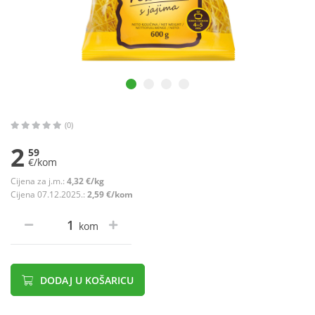
(0)
2
59
€/kom
Cijena za j.m.:
4,32 €/kg
Cijena 07.12.2025.:
2,59 €/kom
kom
DODAJ U KOŠARICU