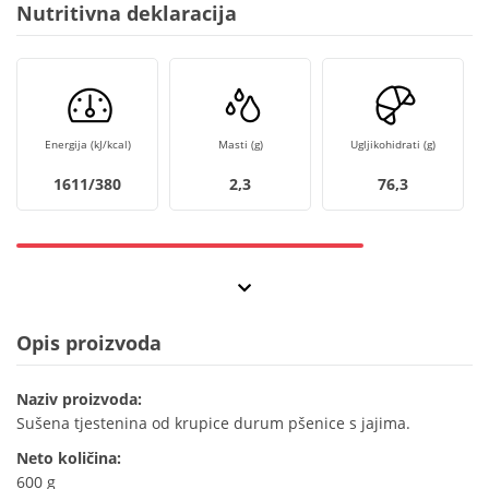
Nutritivna deklaracija
Energija (kJ/kcal)
Masti (g)
Ugljikohidrati (g)
1611/380
2,3
76,3
Opis proizvoda
Naziv proizvoda:
Sušena tjestenina od krupice durum pšenice s jajima.
Neto količina:
600 g