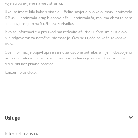
koje su objavljene na web stranici.
Ukoliko imate bilo kakvih pitanja ili želite savjet o bilo kojoj marki proizvoda
K Plus, ili proizvoda drugih dobavljača ili proizvođača, molimo obratite nam
se s povjerenjem na Službu za Korisnike.
Iako se informacije o proizvodima redovito ažuriraju, Konzum plus d.o.o.
nije odgovoran za netočne informacije. Ovo ne utječe na vaša zakonska
prava.
Ove informacije objavljuju se samo za osobne potrebe, a nije ih dozvoljeno
reproducirati na bilo koji način bez prethodne suglasnosti Konzum plus
d.o.o. niti bez pisane potvrde.
Konzum plus d.o.o.
Usluge
Internet trgovina