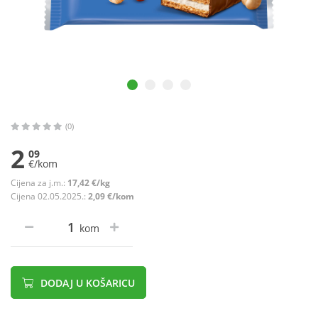
(0)
2
09
€/kom
Cijena za j.m.:
17,42 €/kg
Cijena 02.05.2025.:
2,09 €/kom
kom
DODAJ U KOŠARICU