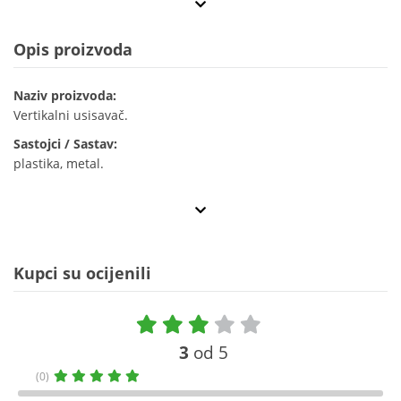
Opis proizvoda
Naziv proizvoda:
Vertikalni usisavač.
Sastojci / Sastav:
plastika, metal.
Kupci su ocijenili
3
od 5
(0)