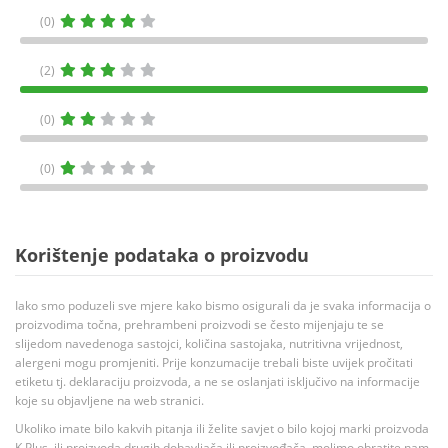
(0)
(2)
(0)
(0)
Korištenje podataka o proizvodu
Iako smo poduzeli sve mjere kako bismo osigurali da je svaka informacija o
proizvodima točna, prehrambeni proizvodi se često mijenjaju te se
slijedom navedenoga sastojci, količina sastojaka, nutritivna vrijednost,
alergeni mogu promjeniti. Prije konzumacije trebali biste uvijek pročitati
etiketu tj. deklaraciju proizvoda, a ne se oslanjati isključivo na informacije
koje su objavljene na web stranici.
Ukoliko imate bilo kakvih pitanja ili želite savjet o bilo kojoj marki proizvoda
K Plus, ili proizvoda drugih dobavljača ili proizvođača, molimo obratite nam