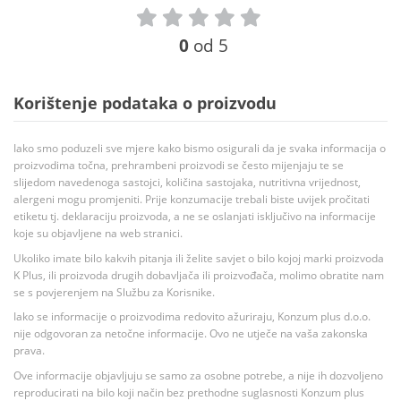
0
od 5
Korištenje podataka o proizvodu
Iako smo poduzeli sve mjere kako bismo osigurali da je svaka informacija o
proizvodima točna, prehrambeni proizvodi se često mijenjaju te se
slijedom navedenoga sastojci, količina sastojaka, nutritivna vrijednost,
alergeni mogu promjeniti. Prije konzumacije trebali biste uvijek pročitati
etiketu tj. deklaraciju proizvoda, a ne se oslanjati isključivo na informacije
koje su objavljene na web stranici.
Ukoliko imate bilo kakvih pitanja ili želite savjet o bilo kojoj marki proizvoda
K Plus, ili proizvoda drugih dobavljača ili proizvođača, molimo obratite nam
se s povjerenjem na Službu za Korisnike.
Iako se informacije o proizvodima redovito ažuriraju, Konzum plus d.o.o.
nije odgovoran za netočne informacije. Ovo ne utječe na vaša zakonska
prava.
Ove informacije objavljuju se samo za osobne potrebe, a nije ih dozvoljeno
reproducirati na bilo koji način bez prethodne suglasnosti Konzum plus