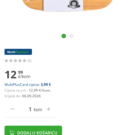
Multi
PlusCard
(0)
12
99
€/kom
MultiPlusCard cijena:
3,99 €
Cijena za j.m.:
12,99 €/kom
Vrijedi do:
06.09.2026
kom
DODAJ U KOŠARICU