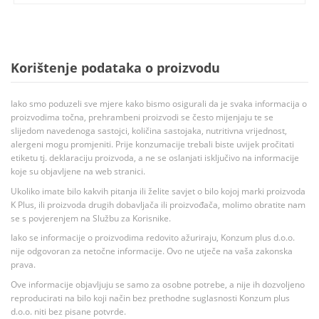
Korištenje podataka o proizvodu
Iako smo poduzeli sve mjere kako bismo osigurali da je svaka informacija o
proizvodima točna, prehrambeni proizvodi se često mijenjaju te se
slijedom navedenoga sastojci, količina sastojaka, nutritivna vrijednost,
alergeni mogu promjeniti. Prije konzumacije trebali biste uvijek pročitati
etiketu tj. deklaraciju proizvoda, a ne se oslanjati isključivo na informacije
koje su objavljene na web stranici.
Ukoliko imate bilo kakvih pitanja ili želite savjet o bilo kojoj marki proizvoda
K Plus, ili proizvoda drugih dobavljača ili proizvođača, molimo obratite nam
se s povjerenjem na Službu za Korisnike.
Iako se informacije o proizvodima redovito ažuriraju, Konzum plus d.o.o.
nije odgovoran za netočne informacije. Ovo ne utječe na vaša zakonska
prava.
Ove informacije objavljuju se samo za osobne potrebe, a nije ih dozvoljeno
reproducirati na bilo koji način bez prethodne suglasnosti Konzum plus
d.o.o. niti bez pisane potvrde.