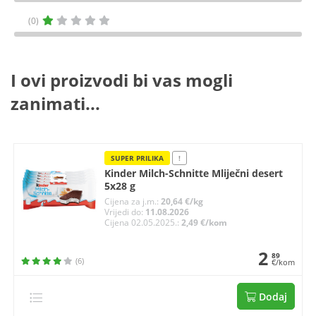
(0)
I ovi proizvodi bi vas mogli
zanimati...
SUPER PRILIKA
!
Kinder Milch-Schnitte Mliječni desert
5x28 g
Cijena za j.m.:
20,64 €/kg
Vrijedi do:
11.08.2026
Cijena 02.05.2025.:
2,49 €/kom
2
89
(6)
€/kom
Dodaj