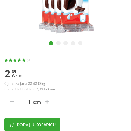
(8)
2
69
€/kom
Cijena za j.m.:
22,42 €/kg
Cijena 02.05.2025.:
2,39 €/kom
kom
DODAJ U KOŠARICU