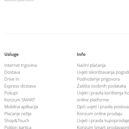
Usluge
Info
Internet trgovina
Načini plaćanja
Dostava
Uvjeti iskorištavanja pogod
Drive In
Podnošenje prigovora
Express dostava
Zaštita osobnih podataka
Pokupi
Uvjeti i pravila korištenja
Konzum SMART
online platforme
Mobilna aplikacija
Opći uvjeti i pravila poslov
Plaćanje režija
Konzum online prodaju
Shop&Touch
Uvjeti i pravila kupoprodaj
Poklon kartica
Konzum Smart prodavaoni