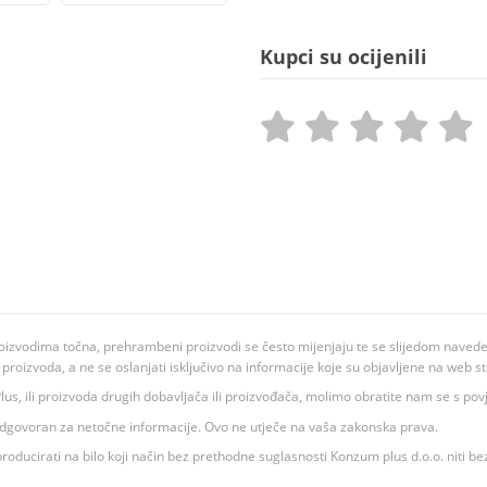
Kupci su ocijenili
oizvodima točna, prehrambeni proizvodi se često mijenjaju te se slijedom navedeno
ju proizvoda, a ne se oslanjati isključivo na informacije koje su objavljene na web st
 K Plus, ili proizvoda drugih dobavljača ili proizvođača, molimo obratite nam se s p
 odgovoran za netočne informacije. Ovo ne utječe na vaša zakonska prava.
roducirati na bilo koji način bez prethodne suglasnosti Konzum plus d.o.o. niti be