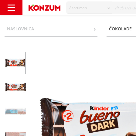
Asortiman
Kinder Bueno Dark 43 g - Konzum
NASLOVNICA
ČOKOLADE