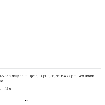
oizvod s mliječnim i lješnjak punjenjem (54%), preliven finom
om.
 - 43 g