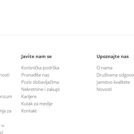
Javite nam se
Upoznajte nas
Korisnička podrška
O nama
nosti
Pronađite nas
Društvena odgovo
Poziv dobavljačima
Jamstvo kvalitete
Nekretnine i zakupi
Novosti
 Konzum
Karijere
Kutak za medije
anja za
Kontakt
e u
ci