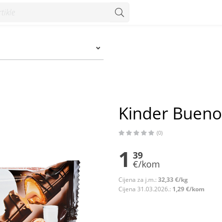
Kinder Bueno
(0)
1
39
€/kom
Cijena za j.m.:
32,33 €/kg
Cijena 31.03.2026.:
1,29 €/kom