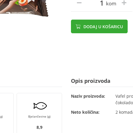
kom
DODAJ U KOŠARICU
Opis proizvoda
Naziv proizvoda:
Vafel pr
čokolad
Neto količina:
2 komada
g)
Bjelančevine (g)
8,9