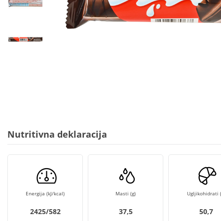
Nutritivna deklaracija
Energija (kJ/kcal)
Masti (g)
Ugljikohidrati (
2425/582
37,5
50,7