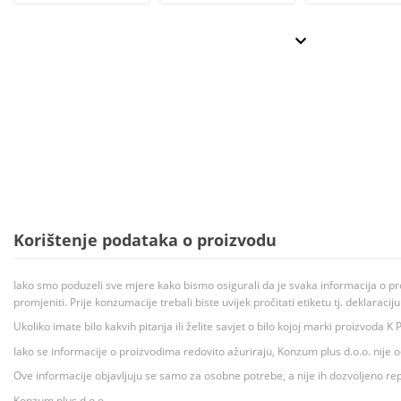
Korištenje podataka o proizvodu
Iako smo poduzeli sve mjere kako bismo osigurali da je svaka informacija o pr
promjeniti. Prije konzumacije trebali biste uvijek pročitati etiketu tj. deklaraci
Ukoliko imate bilo kakvih pitanja ili želite savjet o bilo kojoj marki proizvoda
Iako se informacije o proizvodima redovito ažuriraju, Konzum plus d.o.o. nije
Ove informacije objavljuju se samo za osobne potrebe, a nije ih dozvoljeno rep
Konzum plus d.o.o.