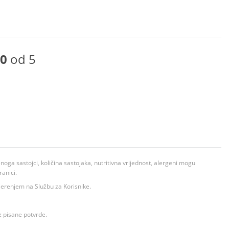
0
od 5
ga sastojci, količina sastojaka, nutritivna vrijednost, alergeni mogu
ranici.
ovjerenjem na Službu za Korisnike.
z pisane potvrde.