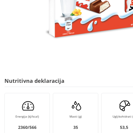
Nutritivna deklaracija
Energija (kJ/kcal)
Masti (g)
Ugljikohidrati (
2360/566
35
53,5