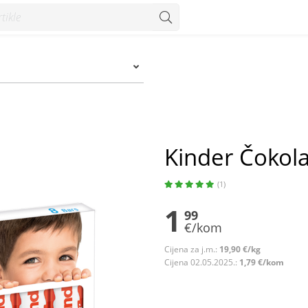
Kinder Čokol
(1)
1
99
€/kom
Cijena za j.m.:
19,90 €/kg
Cijena 02.05.2025.:
1,79 €/kom