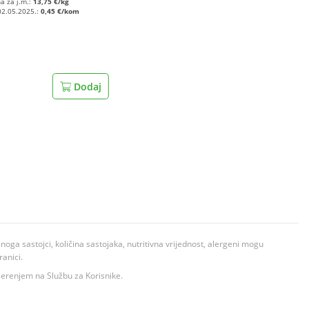
na za j.m.:
13,75 €/kg
02.05.2025.:
0,45 €/kom
Dodaj
ga sastojci, količina sastojaka, nutritivna vrijednost, alergeni mogu
ranici.
ovjerenjem na Službu za Korisnike.