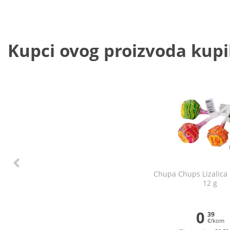
Kupci ovog proizvoda kupili
Chupa Chups Lizalica 
12 g
0
39
€/kom