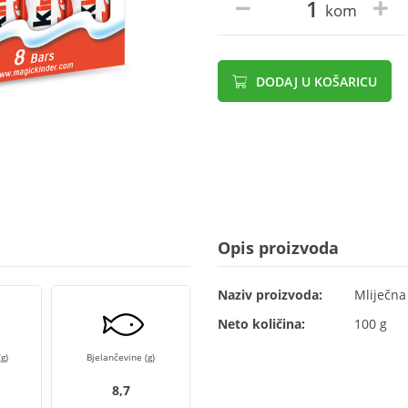
kom
DODAJ U KOŠARICU
Opis proizvoda
Naziv proizvoda:
Mliječna
Neto količina:
100 g
g)
Bjelančevine (g)
8,7