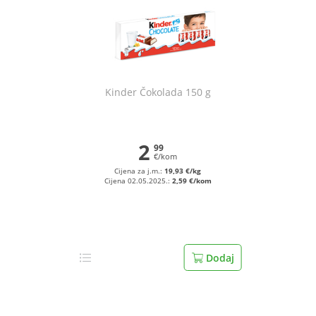
Kinder Čokolada 150 g
2
99
€/kom
Cijena za j.m.:
19,93 €/kg
Cijena 02.05.2025.:
2,59 €/kom
Dodaj