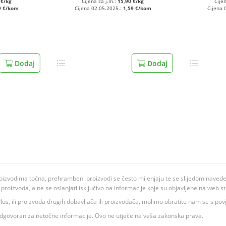
 €/kg
Cijena za j.m.:
15,90 €/kg
Cije
9 €/kom
Cijena 02.05.2025.:
1,59 €/kom
Cijena 
Dodaj
Dodaj
oizvodima točna, prehrambeni proizvodi se često mijenjaju te se slijedom navedeno
ju proizvoda, a ne se oslanjati isključivo na informacije koje su objavljene na web st
 K Plus, ili proizvoda drugih dobavljača ili proizvođača, molimo obratite nam se s p
 odgovoran za netočne informacije. Ovo ne utječe na vaša zakonska prava.