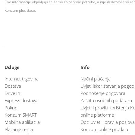
Ove informacije objavljuju se samo za osobne potrebe, a nije ih dozvoljeno rep
Konzum plus d.o.o.
Usluge
Info
Internet trgovina
Načini plaćanja
Dostava
Uvjeti iskorištavanja pogod
Drive In
Podnošenje prigovora
Express dostava
Zaštita osobnih podataka
Pokupi
Uvjeti i pravila korištenja
Konzum SMART
online platforme
Mobilna aplikacija
Opći uvjeti i pravila poslov
Plaćanje režija
Konzum online prodaju