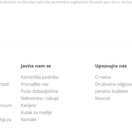
roducirati na bilo koji način bez prethodne suglasnosti Konzum plus d.o.o. niti be
Javite nam se
Upoznajte nas
Korisnička podrška
O nama
nosti
Pronađite nas
Društvena odgovo
Poziv dobavljačima
Jamstvo kvalitete
Nekretnine i zakupi
Novosti
 Konzum
Karijere
Kutak za medije
anja za
Kontakt