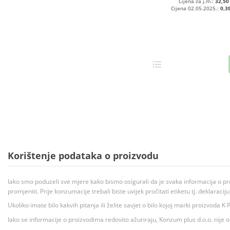
Cijena za j.m.:
32,50
Cijena 02.05.2025.:
0,3
Korištenje podataka o proizvodu
Iako smo poduzeli sve mjere kako bismo osigurali da je svaka informacija o pr
promjeniti. Prije konzumacije trebali biste uvijek pročitati etiketu tj. deklaraci
Ukoliko imate bilo kakvih pitanja ili želite savjet o bilo kojoj marki proizvoda
Iako se informacije o proizvodima redovito ažuriraju, Konzum plus d.o.o. nije