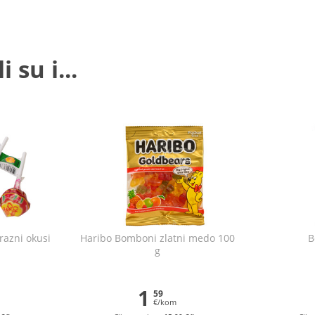
 su i...
razni okusi
Haribo Bomboni zlatni medo 100
B
g
1
59
€/kom