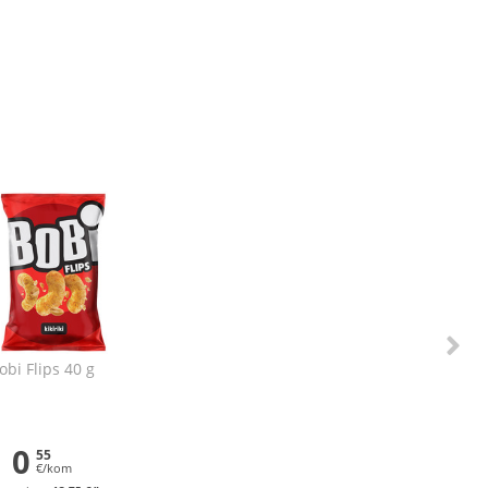
obi Flips 40 g
0
55
€/kom