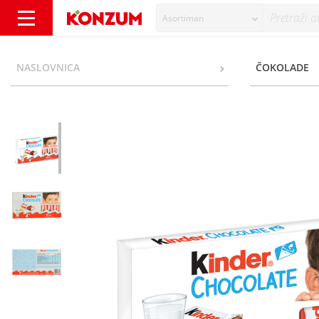
Asortiman
Kinder Čokolada 100 g - Konzum
NASLOVNICA
ČOKOLADE