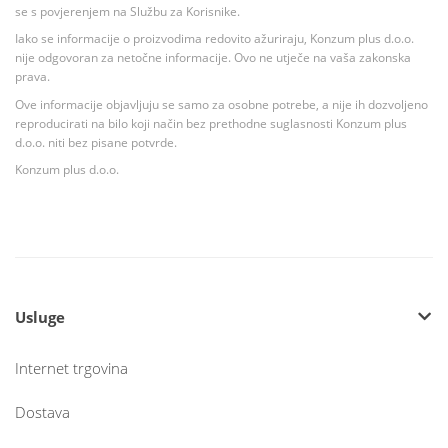
se s povjerenjem na Službu za Korisnike.
Iako se informacije o proizvodima redovito ažuriraju, Konzum plus d.o.o.
nije odgovoran za netočne informacije. Ovo ne utječe na vaša zakonska
prava.
Ove informacije objavljuju se samo za osobne potrebe, a nije ih dozvoljeno
reproducirati na bilo koji način bez prethodne suglasnosti Konzum plus
d.o.o. niti bez pisane potvrde.
Konzum plus d.o.o.
Usluge
Internet trgovina
Dostava