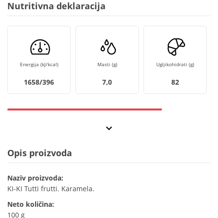
Nutritivna deklaracija
Energija (kJ/kcal)
Masti (g)
Ugljikohidrati (g)
1658/396
7,0
82
Opis proizvoda
Naziv proizvoda:
KI-KI Tutti frutti. Karamela.
Neto količina:
100 g