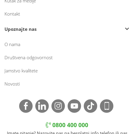
Kutak za medije
Kontakt
Upoznajte nas
O nama
Društvena odgovornost
Jamstvo kvalitete
Novosti
0800 400 000
Imate pitanje? Nazovite nas na besplatni info telefon ili nas