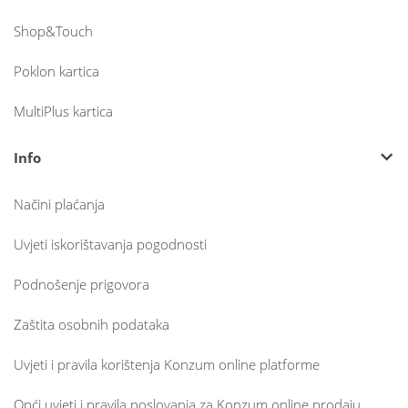
Shop&Touch
Poklon kartica
MultiPlus kartica
Info
Načini plaćanja
Uvjeti iskorištavanja pogodnosti
Podnošenje prigovora
Zaštita osobnih podataka
Uvjeti i pravila korištenja Konzum online platforme
Opći uvjeti i pravila poslovanja za Konzum online prodaju