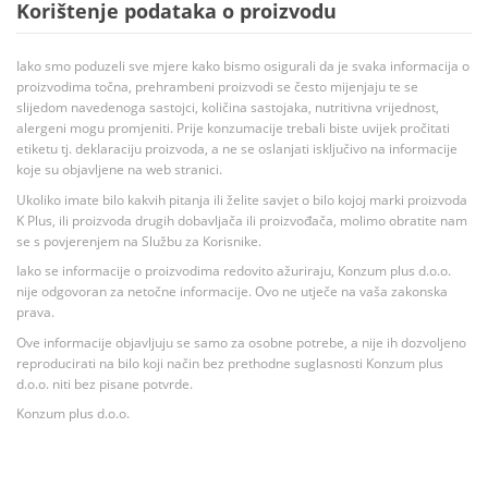
Korištenje podataka o proizvodu
Iako smo poduzeli sve mjere kako bismo osigurali da je svaka informacija o
proizvodima točna, prehrambeni proizvodi se često mijenjaju te se
slijedom navedenoga sastojci, količina sastojaka, nutritivna vrijednost,
alergeni mogu promjeniti. Prije konzumacije trebali biste uvijek pročitati
etiketu tj. deklaraciju proizvoda, a ne se oslanjati isključivo na informacije
koje su objavljene na web stranici.
Ukoliko imate bilo kakvih pitanja ili želite savjet o bilo kojoj marki proizvoda
K Plus, ili proizvoda drugih dobavljača ili proizvođača, molimo obratite nam
se s povjerenjem na Službu za Korisnike.
Iako se informacije o proizvodima redovito ažuriraju, Konzum plus d.o.o.
nije odgovoran za netočne informacije. Ovo ne utječe na vaša zakonska
prava.
Ove informacije objavljuju se samo za osobne potrebe, a nije ih dozvoljeno
reproducirati na bilo koji način bez prethodne suglasnosti Konzum plus
d.o.o. niti bez pisane potvrde.
Konzum plus d.o.o.