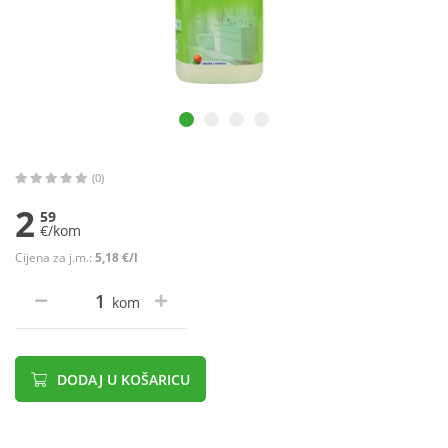
(0)
2
59
€/kom
Cijena za j.m.:
5,18 €/l
kom
DODAJ U KOŠARICU